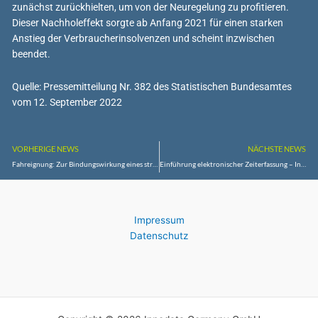
zunächst zurückhielten, um von der Neuregelung zu profitieren.
Dieser Nachholeffekt sorgte ab Anfang 2021 für einen starken
Anstieg der Verbraucherinsolvenzen und scheint inzwischen
beendet.
Quelle: Pressemitteilung Nr. 382 des Statistischen Bundesamtes
vom 12. September 2022
VORHERIGE NEWS
NÄCHSTE NEWS
Fahreignung: Zur Bindungswirkung eines strafgerichtlichen Urteils nach Trunkenheitsfahrt
Einführung elektronischer Zeiterfassung – Initiativrecht des Betriebsrats
Impressum
Datenschutz