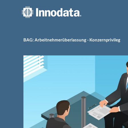
Zum
Inhalt
springen
BAG: Arbeitnehmerüberlassung - Konzernprivileg