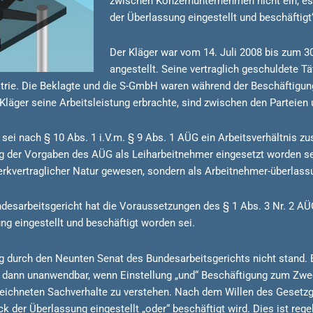
zwischen Konzernunternehmen nicht ein, es
der Überlassung eingestellt und beschäftigt“
Der Kläger war vom 14. Juli 2008 bis zum 30
angestellt. Seine vertraglich geschuldete T
trie. Die Beklagte und die S-GmbH waren während der Beschäftigu
äger seine Arbeitsleistung erbrachte, sind zwischen den Parteien 
 sei nach § 10 Abs. 1 i.V.m. § 9 Abs. 1 AÜG ein Arbeitsverhältnis 
ung der Vorgaben des AÜG als Leiharbeitnehmer eingesetzt worden s
rkvertraglicher Natur gewesen, sondern als Arbeitnehmer-überlassun
esarbeitsgericht hat die Voraussetzungen des § 1 Abs. 3 Nr. 2 AÜG
ng eingestellt und beschäftigt worden sei.
ung durch den Neunten Senat des Bundesarbeitsgerichts nicht stand
ur dann unanwendbar, wenn Einstellung „und“ Beschäftigung zum Zwe
bezeichneten Sachverhalte zu verstehen. Nach dem Willen des Geset
der Überlassung eingestellt „oder“ beschäftigt wird. Dies ist rege