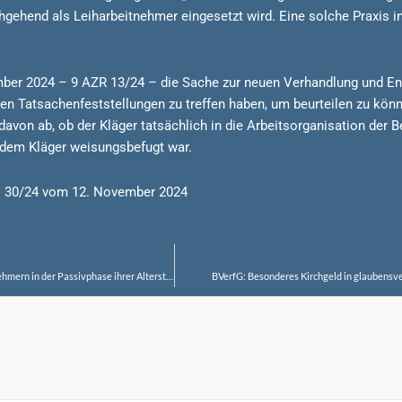
ehend als Leiharbeitnehmer eingesetzt wird. Eine solche Praxis in
mber 2024 – 9 AZR 13/24 – die Sache zur neuen Verhandlung und En
hen Tatsachenfeststellungen zu treffen haben, um beurteilen zu kö
von ab, ob der Kläger tatsächlich in die Arbeitsorganisation der B
 dem Kläger weisungsbefugt war.
r. 30/24 vom 12. November 2024
BAG: Tarifvertragliche Inflationsausgleichsprämie – Ausschluss von Arbeitnehmern in der Passivphase ihrer Altersteilzeit
BVerfG: Besonderes Kirchgeld in glaubensve