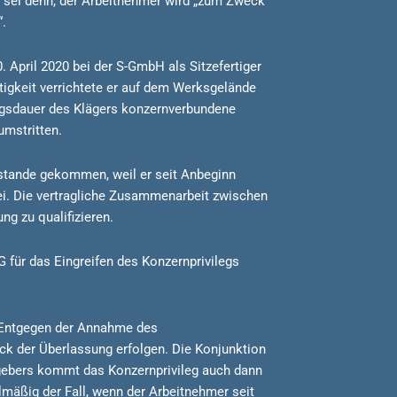
 sei denn, der Arbeitnehmer wird „zum Zweck
.
. April 2020 bei der S-GmbH als Sitzefertiger
ätigkeit verrichtete er auf dem Werksgelände
ngsdauer des Klägers konzernverbundene
umstritten.
zustande gekommen, weil er seit Anbeginn
ei. Die vertragliche Zusammenarbeit zwischen
g zu qualifizieren.
 für das Eingreifen des Konzernprivilegs
. Entgegen der Annahme des
ck der Überlassung erfolgen. Die Konjunktion
zgebers kommt das Konzernprivileg auch dann
lmäßig der Fall, wenn der Arbeitnehmer seit