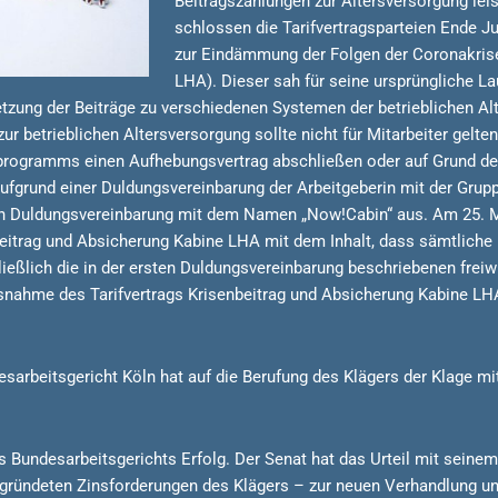
Beitragszahlungen zur Altersversorgung lei
schlossen die Tarifvertragsparteien Ende J
zur Eindämmung der Folgen der Coronakrise
LHA). Dieser sah für seine ursprüngliche La
zung der Beiträge zu verschiedenen Systemen der betrieblichen Alte
ur betrieblichen Altersversorgung sollte nicht für Mitarbeiter gelte
programms einen Aufhebungsvertrag abschließen oder auf Grund de
ufgrund einer Duldungsvereinbarung der Arbeitgeberin mit der Gru
eiten Duldungsvereinbarung mit dem Namen „Now!Cabin“ aus. Am 25. M
nbeitrag und Absicherung Kabine LHA mit dem Inhalt, dass sämtlich
ließlich die in der ersten Duldungsvereinbarung beschriebenen frei
ahme des Tarifvertrags Krisenbeitrag und Absicherung Kabine LHA, 
sarbeitsgericht Köln hat auf die Berufung des Klägers der Klage mi
es Bundesarbeitsgerichts Erfolg. Der Senat hat das Urteil mit sein
ründeten Zinsforderungen des Klägers – zur neuen Verhandlung un