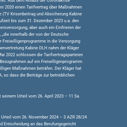
stet. Aus dem Anlass der Coronakrise
uni 2020 einen Tarifvertrag über Maßnahmen
 (TV Krisenbeitrag und Absicherung Kabine
ufzeit bis zum 31. Dezember 2023 u.a. den
rsversorgung, aber auch ein Einfrieren der
n, „die innerhalb der von der Deutsche
r Freiwilligenprogramme in die Versorgung
ppenvertretung Kabine DLH nahm der Kläger
ai 2022 schlossen die Tarifvertragsparteien
e Bezugnahmen auf ein Freiwilligenprogramm
willigen Maßnahmen beträfen. Der Kläger hat
so dass die Beiträge zur betrieblichen
t seinem Urteil vom 26. April 2023 – 11 Sa
em Urteil vom 26. November 2024 – 3 AZR 28/24
d Entscheidung an das Berufungsgericht