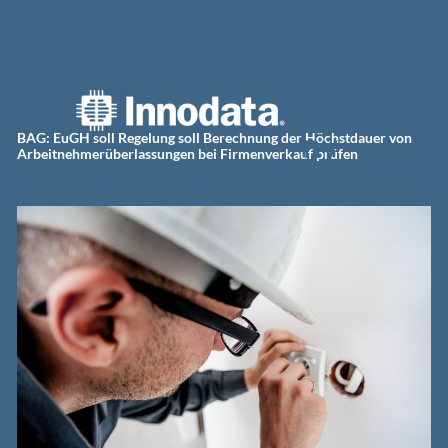
Zum
Innodat
Inhalt
springen
a
Germa
ny
BAG: EuGH soll Regelung soll Berechnung der Höchstdauer von
Arbeitnehmerüberlassungen bei Firmenverkauf prüfen
GmbH