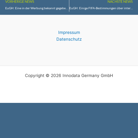
VORHERIGE NEWS
NÄCHSTE NEWS
EuGH: Eine in der Werbung bekannt gegebene Preisermäßigung muss auf der Grundlage des niedrigsten Preises der letzten 30 Tage berechnet werden
EuGH: Einige FIFA-Bestimmungen über internationale Transfers von Berufsfußballspielern verstoßen gegen das Unionsrecht
Impressum
Datenschutz
Copyright © 2026 Innodata Germany GmbH