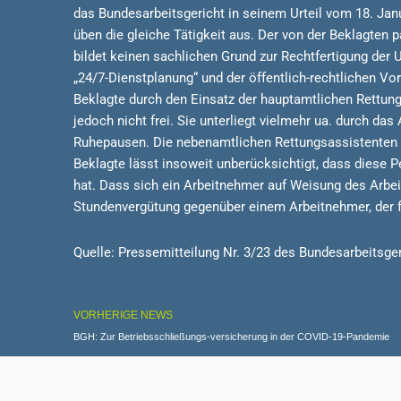
das Bundesarbeitsgericht in seinem Urteil vom 18. Jan
üben die gleiche Tätigkeit aus. Der von der Beklagte
bildet keinen sachlichen Grund zur Rechtfertigung der 
„24/7-Dienstplanung“ und der öffentlich-rechtlichen Vo
Beklagte durch den Einsatz der hauptamtlichen Rettungs
jedoch nicht frei. Sie unterliegt vielmehr ua. durch da
Ruhepausen. Die nebenamtlichen Rettungsassistenten bild
Beklagte lässt insoweit unberücksichtigt, dass dies
hat. Dass sich ein Arbeitnehmer auf Weisung des Arbe
Stundenvergütung gegenüber einem Arbeitnehmer, der f
Quelle: Pressemitteilung Nr. 3/23 des Bundesarbeitsge
VORHERIGE NEWS
BGH: Zur Betriebsschließungs-versicherung in der COVID-19-Pandemie