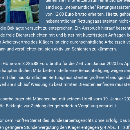
denen sie im Streitzeitraum eine Stundenve
sind sog. „nebenamtliche“ Rettungsassistent
von 12,00 Euro brutto erhalten. Hierzu gehört
nebenamtlichen Rettungsassistenten nicht e
ie Beklagte versucht zu entsprechen. Ein Anspruch hierauf besteht a
 freie Dienstschichten mit und bittet mit kurzfristigen Anfragen b
rbeitsvertrag des Klägers ist eine durchschnittliche Arbeitszeit
ann und verpflichtet ist, sich aktiv um Schichten zu kümmern.
n Höhe von 3.285,88 Euro brutto für die Zeit von Januar 2020 bis Apr
auptamtlichen Mitarbeitern stelle eine Benachteiligung wegen seiner
 sie mit den hauptamtlichen Rettungsassistenten größere Planungss
weil sie sich auf Weisung zu bestimmten Diensten einfinden müsste
desarbeitsgericht München hat mit seinem Urteil vom 19. Januar 20
ie Beklagte zur Zahlung der geforderten Vergütung verurteilt.
vor dem Fünften Senat des Bundesarbeitsgerichts ohne Erfolg. Das B
n geringere Stundenvergütung den Kläger entgegen § 4 Abs. 1 TzBfG