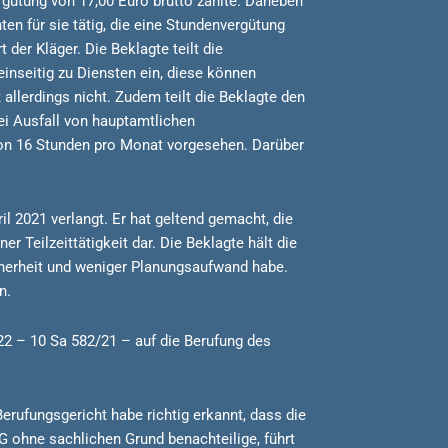
rgütung von 17,00 Euro brutto zahlte. Daneben
en für sie tätig, die eine Stundenvergütung
 der Kläger. Die Beklagte teilt die
inseitig zu Diensten ein, diese können
llerdings nicht. Zudem teilt die Beklagte den
ei Ausfall von hauptamtlichen
 von 16 Stunden pro Monat vorgesehen. Darüber
il 2021 verlangt. Er hat geltend gemacht, die
 Teilzeittätigkeit dar. Die Beklagte hält die
icherheit und weniger Planungsaufwand habe.
n.
22 – 10 Sa 582/21 – auf die Berufung des
erufungsgericht habe richtig erkannt, dass die
 ohne sachlichen Grund benachteilige, führt