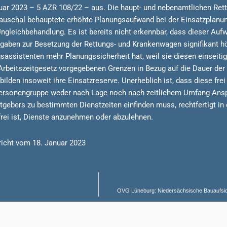
uar 2023 – 5 AZR 108/22 – aus. Die haupt- und nebenamtlichen Rettu
n pauschal behauptete erhöhte Planungsaufwand bei der Einsatzplan
Ungleichbehandlung. Es ist bereits nicht erkennbar, dass dieser Auf
rgaben zur Besetzung der Rettungs- und Krankenwagen signifikant hö
assistenten mehr Planungssicherheit hat, weil sie diesen einseitig 
s Arbeitszeitgesetz vorgegebenen Grenzen in Bezug auf die Dauer der 
en insoweit ihre Einsatzreserve. Unerheblich ist, dass diese frei i
e Personengruppe weder nach Lage noch nach zeitlichem Umfang An
itgebers zu bestimmten Dienstzeiten einfinden muss, rechtfertigt 
rei ist, Dienste anzunehmen oder abzulehnen.
richt vom 18. Januar 2023
OVG Lüneburg: Niedersächsische Bauaufsic