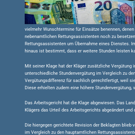
vielmehr Wunschtermine für Einsätze benennen, denen d
nebenamtlichen Rettungsassistenten noch zu besetzende
Rettungsassistenten um Übernahme eines Dienstes. Im A
hinaus ist bestimmt, dass er weitere Stunden leisten k
Mit seiner Klage hat der Kläger zusätzliche Vergütung i
unterschiedliche Stundenvergütung im Vergleich zu den h
Vergütungsdifferenz für sachlich gerechtfertigt, weil
Diese erhielten zudem eine höhere Stundenvergütung, 
Das Arbeitsgericht hat die Klage abgewiesen. Das Lan
Klägers das Urteil des Arbeitsgerichts abgeändert und d
Die hiergegen gerichtete Revision der Beklagten blieb 
im Vergleich zu den hauptamtlichen Rettungsassistente