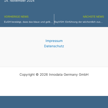
14. November 2024
VORHERIGE NEWS
NÄCHSTE NEWS
EuGH bestätigt, dass das blaue und gelbe Oval von Chiquita Brands nicht als Unionsmarke für frische Früchte geschützt werden kann
BayVGH: Einführung der wöchentlich zusätzlichen Unterrichtsstunde für bayerische Grundschullehrkräfte ist unwirksam
Impressum
Datenschutz
Copyright © 2026 Innodata Germany GmbH