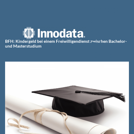
Zum
Innodat
Inhalt
springen
a
Germa
ny
BFH: Kindergeld bei einem Freiwilligendienst zwischen Bachelor-
und Masterstudium
GmbH