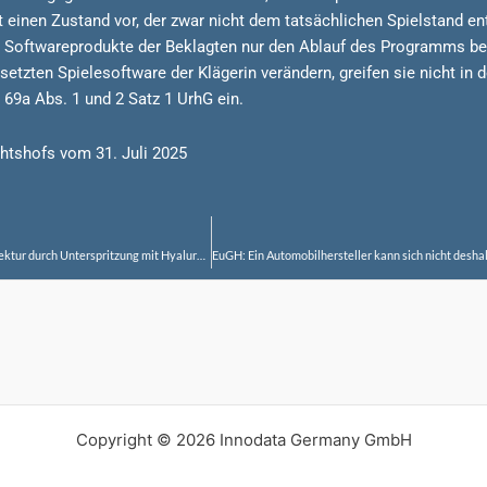
inen Zustand vor, der zwar nicht dem tatsächlichen Spielstand ents
 Softwareprodukte der Beklagten nur den Ablauf des Programms be
setzten Spielesoftware der Klägerin verändern, greifen sie nicht in
9a Abs. 1 und 2 Satz 1 UrhG ein.
htshofs vom 31. Juli 2025
BGH: Werbung mit Vorher-Nachher-Darstellungen für Nasen- oder Kinnkorrektur durch Unterspritzung mit Hyaluron ist unzulässig
Copyright © 2026 Innodata Germany GmbH