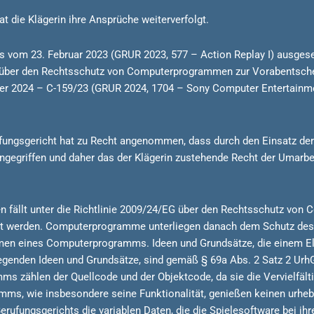
 die Klägerin ihre Ansprüche weiterverfolgt.
s vom 23. Februar 2023 (GRUR 2023, 577 – Action Replay I) ausges
G über den Rechtsschutz von Computerprogrammen zur Vorabentschei
er 2024 – C-159/23 (GRUR 2024, 1704 – Sony Computer Entertainme
rufungsgericht hat zu Recht angenommen, dass durch den Einsatz der
gegriffen und daher das der Klägerin zustehende Recht der Umarbe
 fällt unter die Richtlinie 2009/24/EG über den Rechtsschutz v
zt werden. Computerprogramme unterliegen danach dem Schutz des 
ormen eines Computerprogramms. Ideen und Grundsätze, die einem
liegenden Ideen und Grundsätze, sind gemäß § 69a Abs. 2 Satz 2 UrhG
zählen der Quellcode und der Objektcode, da sie die Vervielfält
s, wie insbesondere seine Funktionalität, genießen keinen urhebe
rufungsgerichts die variablen Daten, die die Spielesoftware bei ih