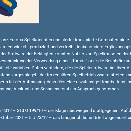
r ganz Europa Spielkonsolen und hierfür konzipierte Computerspiele.
e entwickelt, produziert und vertreibt, insbesondere Ergänzungspr
Mit der Software der Beklagten konnten Nutzer von Spielkonsolen de
Beschränkung der Verwendung eines „Turbos“ oder die Beschränkung 
e die variablen Daten verändern, die die Spielesoftware bei ihrer 
tand vorgespiegelt, der im regulären Spielbetrieb zwar eintreten 
gerin ist der Auffassung, dass dies eine unzulässige Umarbeitung i
erlassung, Auskunft und Schadensersatz in Anspruch genommen.
r 2012 – 310 O 199/10 – der Klage überwiegend stattgegeben. Auf d
tober 2021 – 5 U 23/12 – das landgerichtliche Urteil abgeändert u