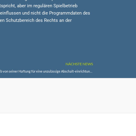
pricht, aber im regulären Spielbetrieb
einflussen und nicht die Programmdaten des
 den Schutzbereich des Rechts an der
NÄCHSTE NEWS
EuGH: Ein Automobilhersteller kann sich nicht deshalb von seiner Haftung für eine unzulässige Abschalt-einrichtung entlasten, weil eine EG-Typgenehmigung vorliegt