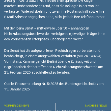
246a § 1 Abs. 2 Satz 1 Nr. 1 EGBGB entspreche. Die Kläger
machen insbesondere geltend, dass die Beklagte in der von ihr
verfassten Widerrufsbelehrung zwar ihre Postanschrift sowie ihre
E-Mail-Adresse angegeben habe, nicht jedoch ihre Telefonnummer.
Mit den beim Senat – mittlerweile über 50 – anhängigen
Nichtzulassungsbeschwerden verfolgen die jeweiligen Kläger ihr in
den Vorinstanzen erfolgloses Klagebegehren weiter.
Der Senat hat die aufgeworfenen Rechtsfragen vorberaten und
beabsichtigt, in einem ausgewählten Verfahren (VIII ZR 143/24;
Vorinstanz: Kammergericht Berlin) über die Zulässigkeit und
Begründetheit der betreffenden Nichtzulassungsbeschwerde am
25. Februar 2025 abschließend zu beraten.
Quelle: Pressemitteilung Nr. 5/2025 des Bundesgerichtshofs vom
15. Januar 2025
VORHERIGE NEWS
NÄCHSTE NEWS
EuGH: Geschlechtsidentität des Kunden ist keine für den Erwerb eines Fahrscheins erforderliche Angabe
OVG Schleswig: Gemeinden dürfen Dauerwohnen und Fremdenbeherbergung in ein prozentuales Verhältnis setzen