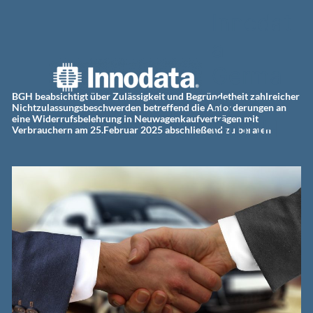
Zum
Innodat
Inhalt
springen
a
Germa
ny
BGH beabsichtigt über Zulässigkeit und Begründetheit zahlreicher
Nichtzulassungsbeschwerden betreffend die Anforderungen an
eine Widerrufsbelehrung in Neuwagenkaufverträgen mit
GmbH
Verbrauchern am 25.Februar 2025 abschließend zu beraten