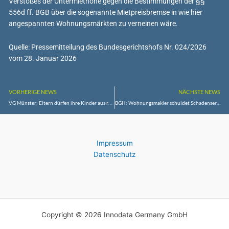
Verstoßes der Untermiethöhe gegen die Bestimmungen der §§
556d ff. BGB über die sogenannte Mietpreisbremse in wie hier
angespannten Wohnungsmärkten zu verneinen wäre.
Quelle: Pressemitteilung des Bundesgerichtshofs Nr. 024/2026
vom 28. Januar 2026
VORHERIGE NEWS
NÄCHSTE NEWS
VG Münster: Eltern dürfen ihre Kinder aus religiösen Gründen nicht zu Hause zu unterrichten
BGH: Wohnungsmakler schuldet Schadensersatz wegen Benachteiligung einer Mietinteressentin aus ethnischen Gründen
Impressum
Datenschutz
Copyright © 2026 Innodata Germany GmbH