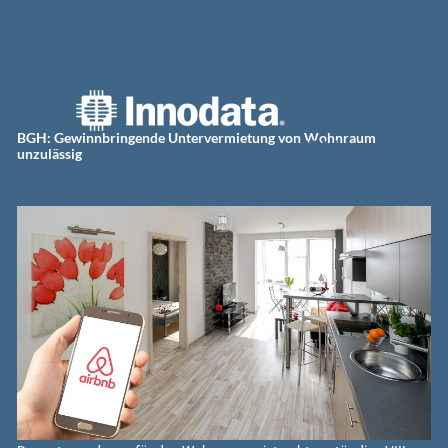
Zum
Innodat
Inhalt
springen
a
Germa
ny
BGH: Gewinnbringende Untervermietung von Wohnraum
unzulässig
GmbH