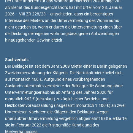
Der unter anderem für das Wohnraummietrecht zuständige VIII.
Zivilsenat des Bundesgerichtshofs hat mit Urteil vom 28. Januar
2026 – VIII ZR 228/23 – entschieden, dass ein berechtigtes
Interesse des Mieters an der Untervermietung des Wohnraums
nicht gegeben ist, wenn er durch die Untervermietung einen über
die Deckung der eigenen wohnungsbezogenen Aufwendungen
hinausgehenden Gewinn erzielt.
Sachverhalt:
Der Beklagte ist seit dem Jahr 2009 Mieter einer in Berlin gelegenen
Zweizimmerwohnung der Klägerin. Die Nettokaltmiete belief sich
auf monatlich 460 €. Aufgrund eines vorübergehenden
Auslandsaufenthalts vermietete der Beklagte die Wohnung ohne
Untervermietungserlaubnis ab Anfang des Jahres 2020 für
monatlich 962 € (nettokalt) zuzüglich einer Betriebs- und
Heizkostenvorauszahlung (insgesamt monatlich 1.100 €) an zwei
Untermieter. Nachdem die Klägerin den Beklagten wegen
unerlaubter Untervermietung vergeblich abgemahnt hatte, erklärte
sie im Februar 2022 die fristgemäße Kündigung des
Mietverhältnisses.