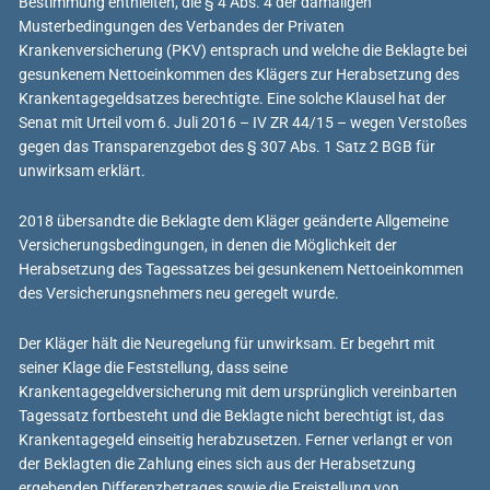
Bestimmung enthielten, die § 4 Abs. 4 der damaligen
Musterbedingungen des Verbandes der Privaten
Krankenversicherung (PKV) entsprach und welche die Beklagte bei
gesunkenem Nettoeinkommen des Klägers zur Herabsetzung des
Krankentagegeldsatzes berechtigte. Eine solche Klausel hat der
Senat mit Urteil vom 6. Juli 2016 – IV ZR 44/15 – wegen Verstoßes
gegen das Transparenzgebot des § 307 Abs. 1 Satz 2 BGB für
unwirksam erklärt.
2018 übersandte die Beklagte dem Kläger geänderte Allgemeine
Versicherungsbedingungen, in denen die Möglichkeit der
Herabsetzung des Tagessatzes bei gesunkenem Nettoeinkommen
des Versicherungsnehmers neu geregelt wurde.
Der Kläger hält die Neuregelung für unwirksam. Er begehrt mit
seiner Klage die Feststellung, dass seine
Krankentagegeldversicherung mit dem ursprünglich vereinbarten
Tagessatz fortbesteht und die Beklagte nicht berechtigt ist, das
Krankentagegeld einseitig herabzusetzen. Ferner verlangt er von
der Beklagten die Zahlung eines sich aus der Herabsetzung
ergebenden Differenzbetrages sowie die Freistellung von