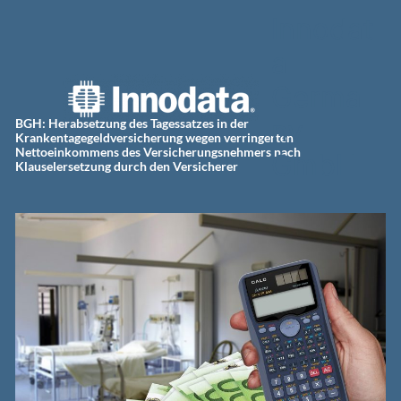
Zum
Innodat
Inhalt
springen
a
Germa
ny
BGH: Herabsetzung des Tagessatzes in der
Krankentagegeldversicherung wegen verringerten
Nettoeinkommens des Versicherungsnehmers nach
GmbH
Klauselersetzung durch den Versicherer