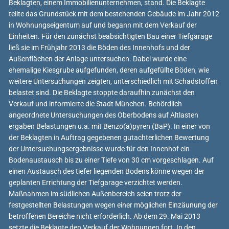
Beklagten, einem Immobilienunternehmen, stand. Die Beklagte
teilte das Grundstück mit dem bestehenden Gebäude im Jahr 2012
in Wohnungseigentum auf und begann mit dem Verkauf der
Einheiten. Für den zunächst beabsichtigten Bau einer Tiefgarage
ließ sie im Frühjahr 2013 die Böden des Innenhofs und der
Außenflächen der Anlage untersuchen. Dabei wurde eine
ehemalige Kiesgrube aufgefunden, deren aufgefüllte Böden, wie
weitere Untersuchungen zeigten, unterschiedlich mit Schadstoffen
belastet sind. Die Beklagte stoppte daraufhin zunächst den
Verkauf und informierte die Stadt München. Behördlich
angeordnete Untersuchungen des Oberbodens auf Altlasten
ergaben Belastungen u.a. mit Benzo(a)pyren (BaP). In einer von
der Beklagten in Auftrag gegebenen gutachterlichen Bewertung
der Untersuchungsergebnisse wurde für den Innenhof ein
Bodenaustausch bis zu einer Tiefe von 30 cm vorgeschlagen. Auf
einen Austausch des tiefer liegenden Bodens könne wegen der
geplanten Errichtung der Tiefgarage verzichtet werden.
Maßnahmen im südlichen Außenbereich seien trotz der
festgestellten Belastungen wegen einer möglichen Einzäunung der
betroffenen Bereiche nicht erforderlich. Ab dem 29. Mai 2013
setzte die Beklagte den Verkauf der Wohnungen fort. In den