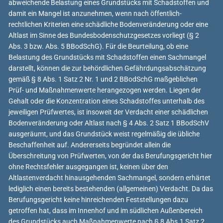
abweichende Belastung eines Grundstücks mit Schadstoffen und
damit ein Mangel ist anzunehmen, wenn nach öffentlich-
rechtlichen Kriterien eine schädliche Bodenveränderung oder eine
Altlast im Sinne des Bundesbodenschutzgesetzes vorliegt (§ 2
Abs. 3 bzw. Abs. 5 BBodSchG). Für die Beurteilung, ob eine
Belastung des Grundstücks mit Schadstoffen einen Sachmangel
darstellt, können die zur behördlichen Gefährdungsabschätzung
gemäß § 8 Abs. 1 Satz 2 Nr. 1 und 2 BBodSchG maßgeblichen
Prüf- und Maßnahmenwerte herangezogen werden. Liegen der
Gehalt oder die Konzentration eines Schadstoffes unterhalb des
jeweiligen Prüfwertes, ist insoweit der Verdacht einer schädlichen
Bodenveränderung oder Altlast nach § 4 Abs. 2 Satz 1 BBodSchV
ausgeräumt, und das Grundstück weist regelmäßig die übliche
Beschaffenheit auf. Andererseits begründet allein die
Überschreitung von Prüfwerten, von der das Berufungsgericht hier
ohne Rechtsfehler ausgegangen ist, keinen über den
Altlastenverdacht hinausgehenden Sachmangel, sondern erhärtet
lediglich einen bereits bestehenden (allgemeinen) Verdacht. Da das
Berufungsgericht keine hinreichenden Feststellungen dazu
getroffen hat, dass im Innenhof und im südlichen Außenbereich
des Grundstücks auch Maßnahmenwerte nach § 8 Abs.1 Satz 2