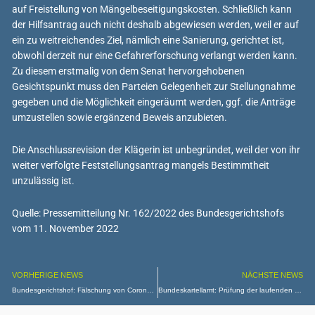
auf Freistellung von Mängelbeseitigungskosten. Schließlich kann
der Hilfsantrag auch nicht deshalb abgewiesen werden, weil er auf
ein zu weitreichendes Ziel, nämlich eine Sanierung, gerichtet ist,
obwohl derzeit nur eine Gefahrerforschung verlangt werden kann.
Zu diesem erstmalig von dem Senat hervorgehobenen
Gesichtspunkt muss den Parteien Gelegenheit zur Stellungnahme
gegeben und die Möglichkeit eingeräumt werden, ggf. die Anträge
umzustellen sowie ergänzend Beweis anzubieten.
Die Anschlussrevision der Klägerin ist unbegründet, weil der von ihr
weiter verfolgte Feststellungsantrag mangels Bestimmtheit
unzulässig ist.
Quelle: Pressemitteilung Nr. 162/2022 des Bundesgerichtshofs
vom 11. November 2022
VORHERIGE NEWS
NÄCHSTE NEWS
Bundesgerichtshof: Fälschung von Corona-Impfbescheinigungen auch nach altem Recht strafbar
Bundeskartellamt: Prüfung der laufenden Verfahren gegen Amazon auch nach § 19a GWB