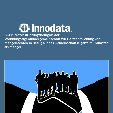
Zum
Innodat
Inhalt
springen
a
Germa
ny
BGH: Prozessführungsbefugnis der
Wohnungseigentümergemeinschaft zur Geltendmachung von
Mängelrechten in Bezug auf das Gemeinschaftseigentum; Altlasten
GmbH
als Mangel