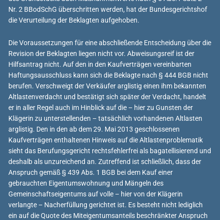
Nr. 2 BBodSchG überschritten werden, hat der Bundesgerichtshof
die Verurteilung der Beklagten aufgehoben.
Die Voraussetzungen für eine abschließende Entscheidung über die
Revision der Beklagten liegen nicht vor. Abweisungsreif ist der
Hilfsantrag nicht. Auf den in den Kaufverträgen vereinbarten
Haftungsausschluss kann sich die Beklagte nach § 444 BGB nicht
berufen. Verschweigt der Verkäufer arglistig einen ihm bekannten
Altlastenverdacht und bestätigt sich später der Verdacht, handelt
er in aller Regel auch im Hinblick auf die – hier zu Gunsten der
Klägerin zu unterstellenden – tatsächlich vorhandenen Altlasten
arglistig. Den in den ab dem 29. Mai 2013 geschlossenen
Kaufverträgen enthaltenen Hinweis auf die Altlastenproblematik
sieht das Berufungsgericht rechtsfehlerfrei als bagatellisierend und
deshalb als unzureichend an. Zutreffend ist schließlich, dass der
Anspruch gemäß § 439 Abs. 1 BGB bei dem Kauf einer
gebrauchten Eigentumswohnung und Mängeln des
Gemeinschaftseigentums auf volle – hier von der Klägerin
verlangte – Nacherfüllung gerichtet ist. Es besteht nicht lediglich
ein auf die Quote des Miteigentumsanteils beschränkter Anspruch