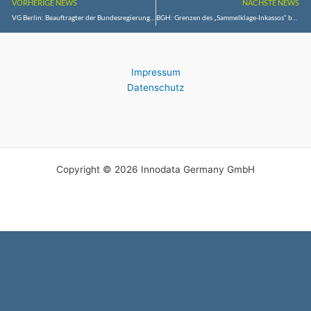
VORHERIGE NEWS
NÄCHSTE NEWS
VG Berlin: Beauftragter der Bundesregierung für Kultur und Medien darf Betreiber der „Schwankenden Weltkugel“ nicht als „politische Extremisten“ bezeichnen
BGH: Grenzen des „Sammelklage-Inkassos“ beim LKW-Kartell
Impressum
Datenschutz
Copyright © 2026 Innodata Germany GmbH