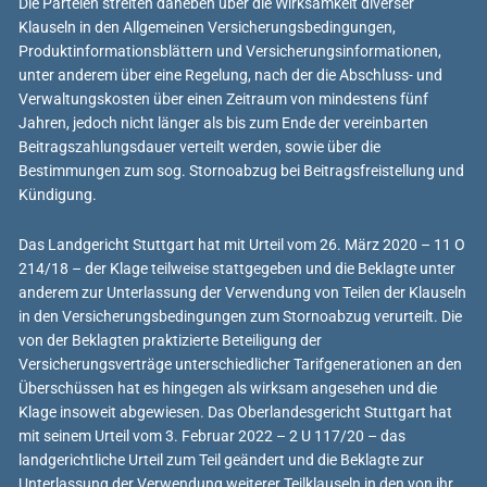
Die Parteien streiten daneben über die Wirksamkeit diverser
Klauseln in den Allgemeinen Versicherungsbedingungen,
Produktinformationsblättern und Versicherungsinformationen,
unter anderem über eine Regelung, nach der die Abschluss- und
Verwaltungskosten über einen Zeitraum von mindestens fünf
Jahren, jedoch nicht länger als bis zum Ende der vereinbarten
Beitragszahlungsdauer verteilt werden, sowie über die
Bestimmungen zum sog. Stornoabzug bei Beitragsfreistellung und
Kündigung.
Das Landgericht Stuttgart hat mit Urteil vom 26. März 2020 – 11 O
214/18 – der Klage teilweise stattgegeben und die Beklagte unter
anderem zur Unterlassung der Verwendung von Teilen der Klauseln
in den Versicherungsbedingungen zum Stornoabzug verurteilt. Die
von der Beklagten praktizierte Beteiligung der
Versicherungsverträge unterschiedlicher Tarifgenerationen an den
Überschüssen hat es hingegen als wirksam angesehen und die
Klage insoweit abgewiesen. Das Oberlandesgericht Stuttgart hat
mit seinem Urteil vom 3. Februar 2022 – 2 U 117/20 – das
landgerichtliche Urteil zum Teil geändert und die Beklagte zur
Unterlassung der Verwendung weiterer Teilklauseln in den von ihr