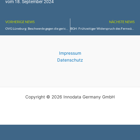
vom 18. September 2024
VORHERIGE NEWS
NÄCHSTE NEWS
OVG Lüneburg: Beschwerde gegen die gerichtliche Untersagung des Abschusses einer Wölfin in Jork erfolglos
BGH: Frühzeitiger Widerspruch des Fernwärmekunden gegen eine Preiserhöhung
Impressum
Datenschutz
Copyright © 2026 Innodata Germany GmbH