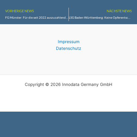
VORHERIGE NEWS
NÄCHSTE NEWS
FG Münster: Für die seit 2022 auszuzahlende Energiepreispauschale sind die Finanzgerichte zuständig
LSG Baden-Württemberg: Keine Opferentschädigung für verletzten Ladendetektiv
Impressum
Datenschutz
Copyright © 2026 Innodata Germany GmbH