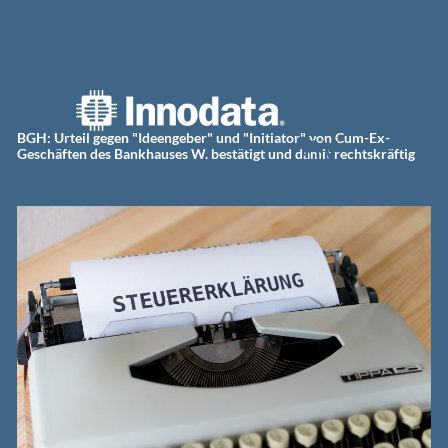
Zum
Innodat
Inhalt
springen
a
Germa
ny
BGH: Urteil gegen "Ideengeber" und "Initiator" von Cum-Ex-
Geschäften des Bankhauses W. bestätigt und damit rechtskräftig
GmbH