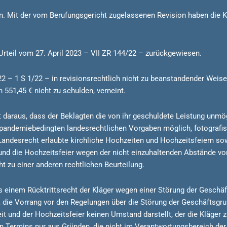
en. Mit der vom Berufungsgericht zugelassenen Revision haben die K
Urteil vom 27. April 2023 – VII ZR 144/22 – zurückgewiesen.
2 – 1 S 1/22 – in revisionsrechtlich nicht zu beanstandender Weis
 551,45 € nicht zu schulden, verneint.
 daraus, dass der Beklagten die von ihr geschuldete Leistung unmögl
pandemiebedingten landesrechtlichen Vorgaben möglich, fotografisc
 Landesrecht erlaubte kirchliche Hochzeiten und Hochzeitsfeiern so
und die Hochzeitsfeier wegen der nicht einzuhaltenden Abstände vo
t zu einer anderen rechtlichen Beurteilung.
s einem Rücktrittsrecht der Kläger wegen einer Störung der Geschä
die Vorrang vor den Regelungen über die Störung der Geschäftsgrun
t und der Hochzeitsfeier keinen Umstand darstellt, der die Kläger 
 Termins nur aus Gründen, die nicht im Verantwortungsbereich der 