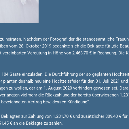
 zu heiraten. Nachdem der Fotograf, der die standesamtliche Trauung
eiben vom 28. Oktober 2019 bedankte sich die Beklagte für „die Beau
mt vereinbarten Vergütung in Höhe von 2.463,70 € in Rechnung. Die K
eit 104 Gäste einzuladen. Die Durchführung der so geplanten Hochz
planten deshalb neu eine Hochzeitsfeier für den 31. Juli 2021 und t
gen zu wollen, der am 1. August 2020 verhindert gewesen sei. Darau
 verlangten vielmehr die Rückzahlung der bereits überwiesenen 1.231
 bezeichneten Vertrag bzw. dessen Kündigung“.
r Beklagten zur Zahlung von 1.231,70 € und zusätzlicher 309,40 € fü
51,45 € an die Beklagte zu zahlen.