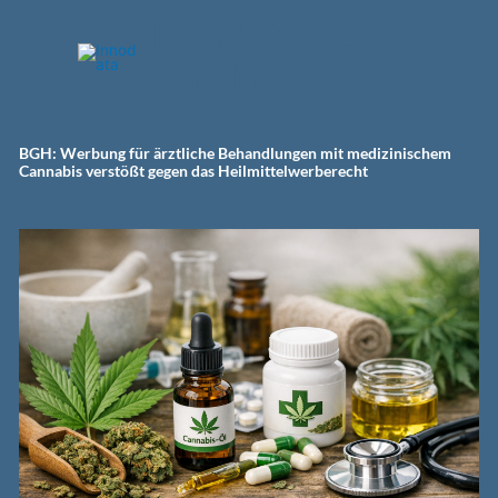
Zum
Innodata Germany
Inhalt
springen
GmbH
BGH: Werbung für ärztliche Behandlungen mit medizinischem
Cannabis verstößt gegen das Heilmittelwerberecht