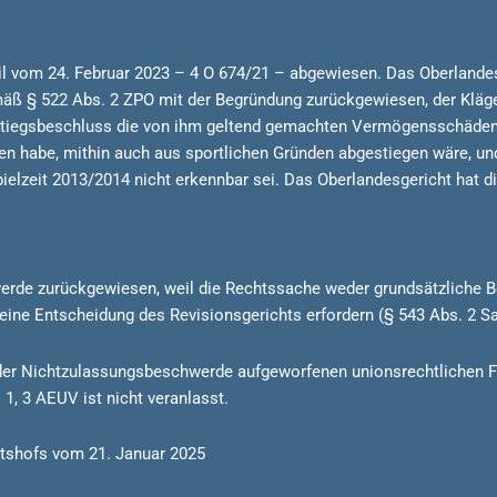
il vom 24. Februar 2023 – 4 O 674/21 – abgewiesen. Das Oberlande
äß § 522 Abs. 2 ZPO mit der Begründung zurückgewiesen, der Kläg
stiegsbeschluss die von ihm geltend gemachten Vermögensschäden
en habe, mithin auch aus sportlichen Gründen abgestiegen wäre, un
elzeit 2013/2014 nicht erkennbar sei. Das Oberlandesgericht hat d
rde zurückgewiesen, weil die Rechtssache weder grundsätzliche Be
eine Entscheidung des Revisionsgerichts erfordern (§ 543 Abs. 2 Sa
t der Nichtzulassungsbeschwerde aufgeworfenen unionsrechtlichen F
1, 3 AEUV ist nicht veranlasst.
htshofs vom 21. Januar 2025