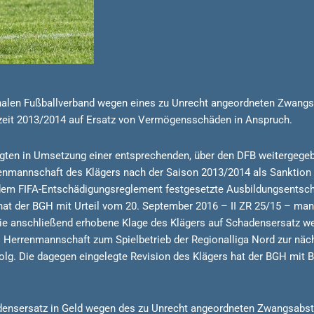
ionalen Fußballverband wegen eines zu Unrecht angeordneten Zwangs
lzeit 2013/2014 auf Ersatz von Vermögensschäden in Anspruch.
ten in Umsetzung einer entsprechenden, über den DFB weitergegeb
nmannschaft des Klägers nach der Saison 2013/2014 als Sanktion da
em FIFA-Entschädigungsreglement festgesetzte Ausbildungsentsch
hat der BGH mit Urteil vom 20. September 2016 – II ZR 25/15 – man
. Die anschließend erhobene Klage des Klägers auf Schadensersatz
 Herrenmannschaft zum Spielbetrieb der Regionalliga Nord zur näch
rfolg. Die dagegen eingelegte Revision des Klägers hat der BGH mit 
hadensersatz in Geld wegen des zu Unrecht angeordneten Zwangsabst