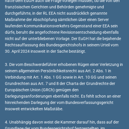
hätte dem EuGH auch die Frage vorlegen müssen, ob die von den
französischen Gerichten und Behörden genehmigte und
durchgeführte, in der RL EEA nicht ausdrücklich genannte
Maßnahme der Abschöpfung sämtlichen über einen Server
laufenden Kommunikationsverkehrs Gegenstand einer EEA sein
dürfe, beruht die angefochtene Revisionsentscheidung ebenfalls
nicht auf der unterbliebenen Vorlage. Der EuGH hat die bejahende
Rechtsauffassung des Bundesgerichtshofs in seinem Urteil vom
30. April 2024 insoweit in der Sache bestätigt.
3. Die vom Beschwerdeführer erhobenen Rügen einer Verletzung in
seinem allgemeinen Persönlichkeitsrecht aus Art. 2 Abs. 1 in
Verbindung mit Art. 1 Abs. 1 GG sowie in Art. 10 GG und seinen
Grundrechten aus Art. 7 und 8 der Charta der Grundrechte der
Europäischen Union (GRCh) genügen den
Darlegungsanforderungen ebenfalls nicht. Es fehlt schon an einer
hinreichenden Darlegung der vom Bundesverfassungsgericht
insoweit entwickelten Maßstäbe.
4. Unabhängig davon weist die Kammer darauf hin, dass auf der
Grundlage der vom Bundesgerichtshof festgestellten, im