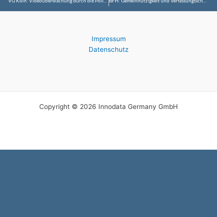
VG Köln: Videoüberwachung durch die Polizei in Köln grundsätzlich rechtmäßig, aber zu großflächig
BFH: Gemeinnützigkeit und Verfassungsschutzbericht
Impressum
Datenschutz
Copyright © 2026 Innodata Germany GmbH