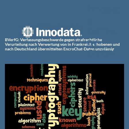
Zum
Innodat
Inhalt
springen
a
Germa
ny
BVerfG: Verfassungsbeschwerde gegen strafrechtliche
Verurteilung nach Verwertung von in Frankreich erhobenen und
nach Deutschland übermittelten EncroChat-Daten unzulässig
GmbH