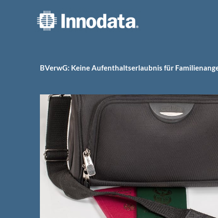
Zum
Inhalt
springen
BVerwG: Keine Aufenthaltserlaubnis für Familienangeh