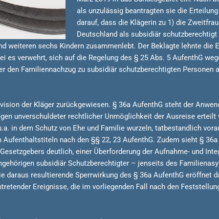
als unzulässig beantragten sie die Erteilun
darauf, dass die Klägerin zu 1) die Zweitfrau
Deutschland als subsidiär schutzberechtig
und weiteren sechs Kindern zusammenlebt. Der Beklagte lehnte die E
ei es verwehrt, sich auf die Regelung des § 25 Abs. 5 AufenthG weg
r den Familiennachzug zu subsidiär schutzberechtigten Personen ab
evision der Kläger zurückgewiesen. § 36a AufenthG steht der Anwen
en unverschuldeter rechtlicher Unmöglichkeit der Ausreise erteilt
.a. in dem Schutz von Ehe und Familie wurzeln, tatbestandlich vora
n Aufenthaltstiteln nach den §§ 22, 23 AufenthG. Zudem sieht § 36a
s Gesetzgebers deutlich, einer Überforderung der Aufnahme- und Int
hörigen subsidiär Schutzberechtigter – jenseits des Familienasyls
ie daraus resultierende Sperrwirkung des § 36a AufenthG eröffnet 
tretender Ereignisse, die im vorliegenden Fall nach den Feststellu