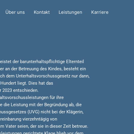
Über uns
Kontakt
Leistungen
Karriere
istet der barunterhaltspflichtige Elternteil
ber an der Betreuung des Kindes, besteht ein
ch dem Unterhaltsvorschussgesetz nur dann,
Hundert liegt. Dies hat das
 2023 entschieden.
altsvorschussleistungen für ihre
te die Leistung mit der Begründung ab, die
hussgesetzes (UVG) nicht bei der Klägerin,
ereinbarung vierzehntägig von
ater seien, der sie in dieser Zeit betreue.
leistungen gerichtete Klage blieb vor dem