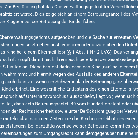
s. Zur Begründung hat das Oberverwaltungsgericht im Wesentliche
praktiziert werde. Dies zeige sich an einem Betreuungsanteil des V
er Klägerin bei der Betreuung der Kinder führe.
Oberverwaltungsgerichts aufgehoben und die Sache zur erneuten V
sleistungen setzt neben ausbleibenden oder unzureichenden Unter
das Kind bei einem Elternteil lebt (§ 1 Abs. 1 Nr. 2 UVG). Das verla
Vorschrift knüpft damit nach ihrem auch bereits in der Gesetzesbe
Situation an. Diese besteht darin, dass das Kind „nur“ bei diesem Elt
ch wahrnimmt und hiermit wegen des Ausfalls des anderen Elternteil
ung auch dann vor, wenn der Schwerpunkt der Betreuung ganz überwieg
 Kind erbringt. Eine wesentliche Entlastung des einen Elternteils, 
ruch auf Unterhaltsvorschuss ausschließt, liegt vor, wenn sich der
teiligt, dass sein Betreuungsanteil 40 vom Hundert erreicht oder üb
ünden der Rechtssicherheit sowie unter Berücksichtigung der Verwal
ermitteln, also nach den Zeiten, die das Kind in der Obhut des einen 
sleistungen. Bei ganztätig wechselweiser Betreuung kommt es typis
 Vereinbarungen zum Umgangsrecht kann demgegenüber nur eine in