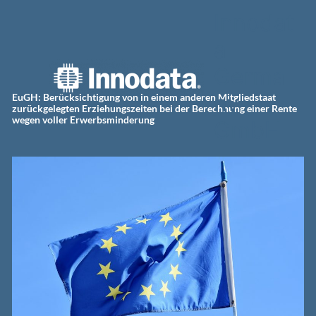
Zum
Innodat
Inhalt
springen
a
Germa
ny
EuGH: Berücksichtigung von in einem anderen Mitgliedstaat
zurückgelegten Erziehungszeiten bei der Berechnung einer Rente
wegen voller Erwerbsminderung
GmbH