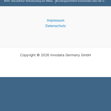
BSG: Steuerlicher Verlustvortrag bei Witweneinkommen nicht zu berücksichtigen
Bundesgerichtshof entscheidet über die Unzulässigkeit von Vertragsstrafen und vertragsstrafenähnlichen Klauseln zur Durchsetzung einer elterlichen Umgangsvereinbarung
Impressum
Datenschutz
Copyright © 2026 Innodata Germany GmbH