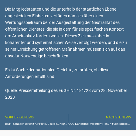
Die Mitgliedstaaten und die unterhalb der staatlichen Ebene
angesiedelten Einheiten verfügen nämlich über einen
Wertungsspielraum bei der Ausgestaltung der Neutralität des
öffentlichen Dienstes, die sie in dem für sie spezifischen Kontext
am Arbeitsplatz fördern wollen. Dieses Ziel muss aber in
kohärenter und systematischer Weise verfolgt werden, und die zu
seiner Erreichung getroffenen Maßnahmen müssen sich auf das
absolut Notwendige beschränken.
Es ist Sache der nationalen Gerichte, zu prüfen, ob diese
Anforderungen erfüllt sind.
Quelle: Pressemitteilung des EuGH Nr. 181/23 vom 28. November
2023
VORHERIGE NEWS
NÄCHSTE NEWS
BGH: Schadensersatz für Fiat Ducato Sunlight A 68
OLG Karlsruhe: Veröffentlichung von Bildsequenzen aus der Sendung „Pocher – gefährlich ehrlich“ untersagt