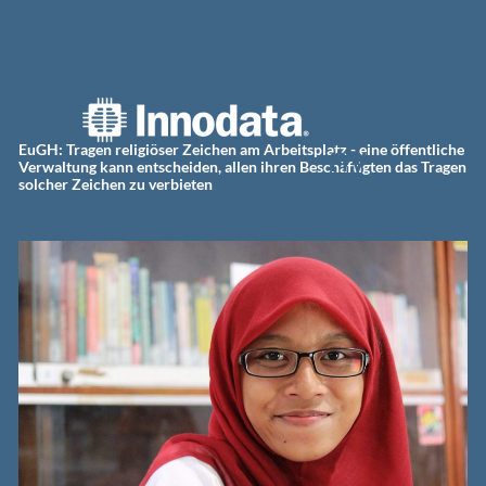
Zum
Innodat
Inhalt
springen
a
Germa
ny
EuGH: Tragen religiöser Zeichen am Arbeitsplatz - eine öffentliche
Verwaltung kann entscheiden, allen ihren Beschäftigten das Tragen
solcher Zeichen zu verbieten
GmbH