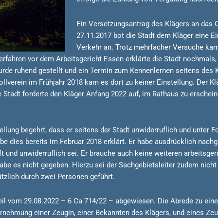
Ein Versetzungsantrag des Klägers an das 
27.11.2017 bot die Stadt dem Kläger eine E
Verkehr an. Trotz mehrfacher Versuche ka
Verfahren vor dem Arbeitsgericht Essen erklärte die Stadt nochmals,
urde ruhend gestellt und ein Termin zum Kennenlernen seitens des 
erein im Frühjahr 2018 kam es dort zu keiner Einstellung. Der Kläg
e Stadt forderte den Kläger Anfang 2022 auf, im Rathaus zu erschein
llung begehrt, dass er seitens der Stadt unwiderruflich und unter Fo
be dies bereits im Februar 2018 erklärt. Er habe ausdrücklich nachge
t und unwiderruflich sei. Er brauche auch keine weiteren arbeitsge
abe es nicht gegeben. Hierzu sei der Sachgebietsleiter zudem nic
tzlich durch zwei Personen geführt.
eil vom 29.08.2022 – 6 Ca 714/22 – abgewiesen. Die Abrede zu einer
rnehmung einer Zeugin, einer Bekannten des Klägers, und eines Zeu