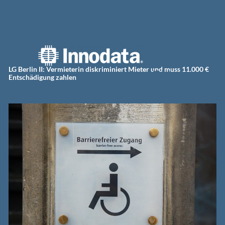
Zum
Innodat
Inhalt
springen
a
Germa
ny
LG Berlin II: Vermieterin diskriminiert Mieter und muss 11.000 €
Entschädigung zahlen
GmbH