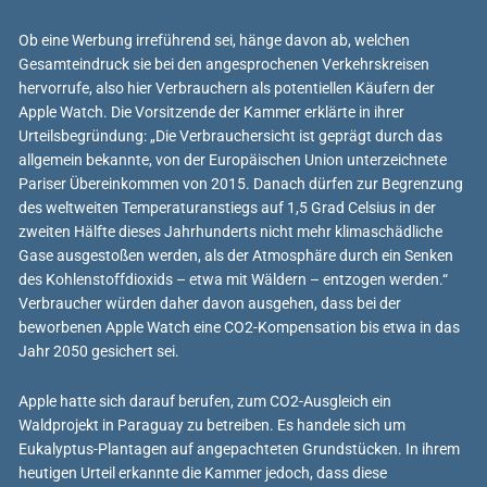
Ob eine Werbung irreführend sei, hänge davon ab, welchen
Gesamteindruck sie bei den angesprochenen Verkehrskreisen
hervorrufe, also hier Verbrauchern als potentiellen Käufern der
Apple Watch. Die Vorsitzende der Kammer erklärte in ihrer
Urteilsbegründung: „Die Verbrauchersicht ist geprägt durch das
allgemein bekannte, von der Europäischen Union unterzeichnete
Pariser Übereinkommen von 2015. Danach dürfen zur Begrenzung
des weltweiten Temperaturanstiegs auf 1,5 Grad Celsius in der
zweiten Hälfte dieses Jahrhunderts nicht mehr klimaschädliche
Gase ausgestoßen werden, als der Atmosphäre durch ein Senken
des Kohlenstoffdioxids – etwa mit Wäldern – entzogen werden.“
Verbraucher würden daher davon ausgehen, dass bei der
beworbenen Apple Watch eine CO2-Kompensation bis etwa in das
Jahr 2050 gesichert sei.
Apple hatte sich darauf berufen, zum CO2-Ausgleich ein
Waldprojekt in Paraguay zu betreiben. Es handele sich um
Eukalyptus-Plantagen auf angepachteten Grundstücken. In ihrem
heutigen Urteil erkannte die Kammer jedoch, dass diese