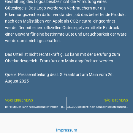
Gestaltung des Logos besitze nicht die Anmutung eines
Gütesiegels. Das Logo werde von Verbrauchern nur als
Erkennungszeichen dafür verstanden, ob das betreffende Produkt
nach den Maßstäben von Apple als CO2-neutral eingeordnet
werde. Der mit einem offiziellen Gütesiegel vermittelte Eindruck
einer Gewähr für eine bestimmte Güte und Brauchbarkeit der Ware
werde damit nicht geschaffen.
Das Urteil ist nicht rechtskräftig. Es kann mit der Berufung zum
Oberlandesgericht Frankfurt am Main angefochten werden.
Quelle: Pressemitteilung des LG Frankfurt am Main vom 26.
August 2025
VORHERIGE NEWS
NÄCHSTE NEWS
BFH: Steuer kann rückwirkend entfallen – Irrtum über Steuerfolgen bei Ehevertrag
OLG Düsseldorf: Kein Schadensersatzanspruch einer Wirecard-Aktionärin gegen die BaFin
Impressum