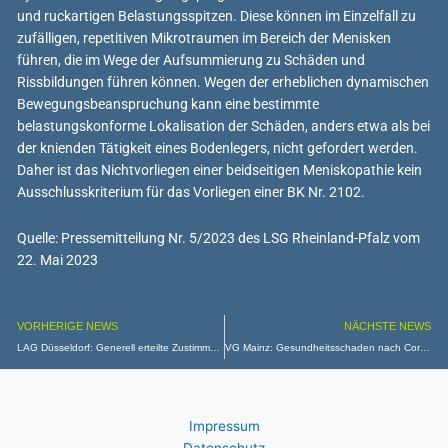
und ruckartigen Belastungsspitzen. Diese können im Einzelfall zu
zufälligen, repetitiven Mikrotraumen im Bereich der Menisken
führen, die im Wege der Aufsummierung zu Schäden und
Rissbildungen führen können. Wegen der erheblichen dynamischen
Bewegungsbeanspruchung kann eine bestimmte
belastungskonforme Lokalisation der Schäden, anders etwa als bei
der knienden Tätigkeit eines Bodenlegers, nicht gefordert werden.
Daher ist das Nichtvorliegen einer beidseitigen Meniskopathie kein
Ausschlusskriterium für das Vorliegen einer BK Nr. 2102.
Quelle: Pressemitteilung Nr. 5/2023 des LSG Rheinland-Pfalz vom
22. Mai 2023
VORHERIGE NEWS
NÄCHSTE NEWS
LAG Düsseldorf: Generell erteilte Zustimmung der Gleichstellungsbeauftragten zur Befristung des Arbeitsvertrags einer Lehrkraft ausreichend
VG Mainz: Gesundheitsschaden nach Corona-Impfung kein Dienstunfall
Impressum