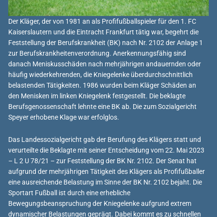
Der Kläger, der von 1981 an als Profifußballspieler für den 1. FC
Kaiserslautern und die Eintracht Frankfurt tätig war, begehrt die
Feststellung der Berufskrankheit (BK) nach Nr. 2102 der Anlage 1
zur Berufskrankheitenverordnung. Anerkennungsfähig sind
danach Meniskusschäden nach mehrjährigen andauernden oder
häufig wiederkehrenden, die Kniegelenke überdurchschnittlich
belastenden Tätigkeiten. 1986 wurden beim Kläger Schäden an
den Menisken im linken Kniegelenk festgestellt. Die beklagte
Berufsgenossenschaft lehnte eine BK ab. Die zum Sozialgericht
Speyer erhobene Klage war erfolglos.
Das Landessozialgericht gab der Berufung des Klägers statt und
verurteilte die Beklagte mit seiner Entscheidung vom 22. Mai 2023
– L 2 U 78/21 – zur Feststellung der BK Nr. 2102. Der Senat hat
aufgrund der mehrjährigen Tätigkeit des Klägers als Profifußballer
eine ausreichende Belastung im Sinne der BK Nr. 2102 bejaht. Die
Sportart Fußball ist durch eine erhebliche
Bewegungsbeanspruchung der Kniegelenke aufgrund extrem
dynamischer Belastungen geprägt. Dabei kommt es zu schnellen