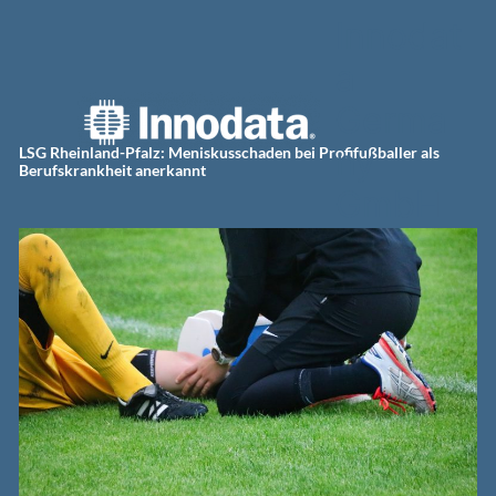
Zum
Innodat
Inhalt
springen
a
Germa
ny
LSG Rheinland-Pfalz: Meniskusschaden bei Profifußballer als
Berufskrankheit anerkannt
GmbH