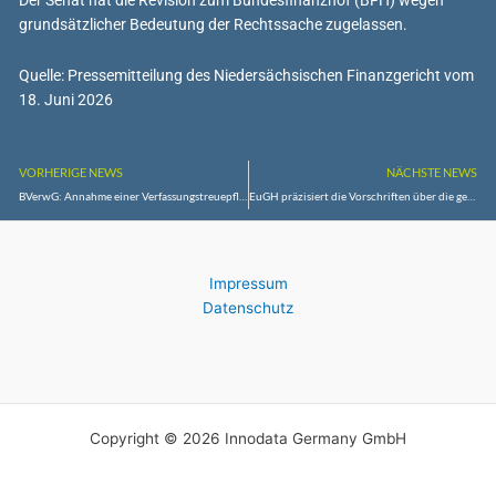
Der Senat hat die Revision zum Bundesfinanzhof (BFH) wegen
grundsätzlicher Bedeutung der Rechtssache zugelassen.
Quelle: Pressemitteilung des Niedersächsischen Finanzgericht vom
18. Juni 2026
VORHERIGE NEWS
NÄCHSTE NEWS
BVerwG: Annahme einer Verfassungstreuepflicht-verletzung durch Chat-Beiträge setzt Aufklärung der subjektiven Einstellung des Beamten voraus
EuGH präzisiert die Vorschriften über die gerichtliche Zuständigkeit
Impressum
Datenschutz
Copyright © 2026 Innodata Germany GmbH