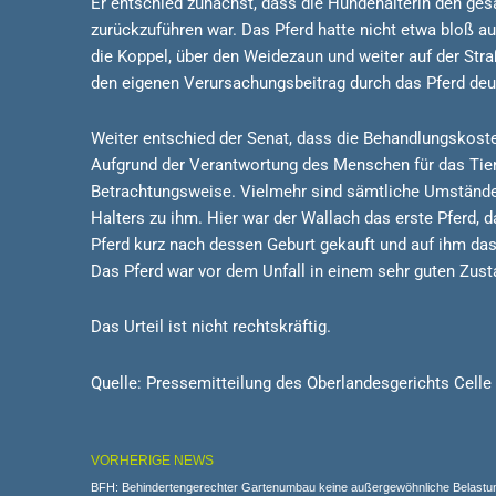
Er entschied zunächst, dass die Hundehalterin den ge
zurückzuführen war. Das Pferd hatte nicht etwa bloß 
die Koppel, über den Weidezaun und weiter auf der Str
den eigenen Verursachungsbeitrag durch das Pferd deut
Weiter entschied der Senat, dass die Behandlungskoste
Aufgrund der Verantwortung des Menschen für das Tier
Betrachtungsweise. Vielmehr sind sämtliche Umstände 
Halters zu ihm. Hier war der Wallach das erste Pferd, 
Pferd kurz nach dessen Geburt gekauft und auf ihm das R
Das Pferd war vor dem Unfall in einem sehr guten Zust
Das Urteil ist nicht rechtskräftig.
Quelle: Pressemitteilung des Oberlandesgerichts Celle
VORHERIGE NEWS
BFH: Behindertengerechter Gartenumbau keine außergewöhnliche Belastu