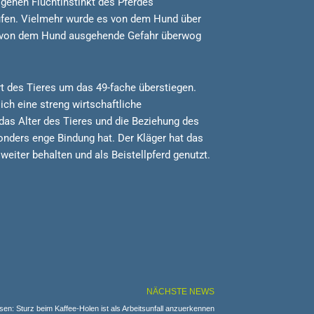
genen Fluchtinstinkt des Pferdes
ufen. Vielmehr wurde es von dem Hund über
ese von dem Hund ausgehende Gefahr überwog
rt des Tieres um das 49-fache überstiegen.
ch eine streng wirtschaftliche
as Alter des Tieres und die Beziehung des
onders enge Bindung hat. Der Kläger hat das
weiter behalten und als Beistellpferd genutzt.
NÄCHSTE NEWS
n: Sturz beim Kaffee-Holen ist als Arbeitsunfall anzuerkennen