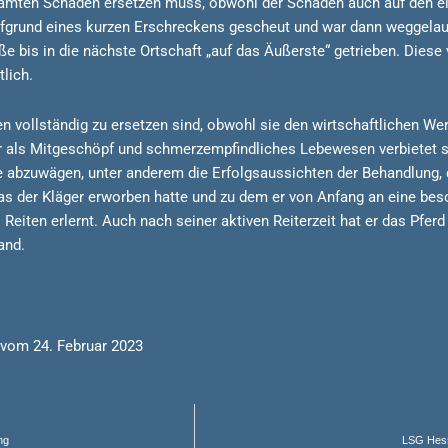
samten Schaden ersetzen muss, obwohl der Schaden auch auf den ei
aufgrund eines kurzen Erschreckens gescheut und war dann weggela
aße bis in die nächste Ortschaft „auf das Äußerste“ getrieben. Di
lich.
n vollständig zu ersetzen sind, obwohl sie den wirtschaftlichen We
 als Mitgeschöpf und schmerzempfindliches Lebewesen verbietet si
abzuwägen, unter anderem die Erfolgsaussichten der Behandlung, d
das der Kläger erworben hatte und zu dem er von Anfang an eine bes
eiten erlernt. Auch nach seiner aktiven Reiterzeit hat er das Pferd 
and.
 vom 24. Februar 2023
ng
LSG Hesse