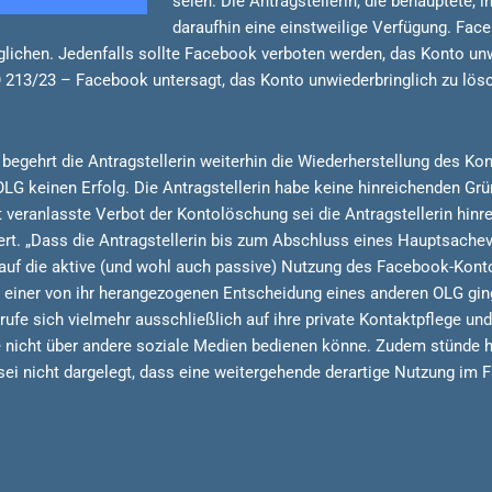
seien. Die Antragstellerin, die behauptete, 
daraufhin eine einstweilige Verfügung. Face
glichen. Jedenfalls sollte Facebook verboten werden, das Konto un
 213/23 – Facebook untersagt, das Konto unwiederbringlich zu lös
 begehrt die Antragstellerin weiterhin die Wiederherstellung des Ko
G keinen Erfolg. Die Antragstellerin habe keine hinreichenden Grün
veranlasste Verbot der Kontolöschung sei die Antragstellerin hinre
ert. „Dass die Antragstellerin bis zum Abschluss eines Hauptsache
auf die aktive (und wohl auch passive) Nutzung des Facebook-Konto
n einer von ihr herangezogenen Entscheidung eines anderen OLG ging
berufe sich vielmehr ausschließlich auf ihre private Kontaktpflege 
kte nicht über andere soziale Medien bedienen könne. Zudem stünde 
sei nicht dargelegt, dass eine weitergehende derartige Nutzung im F