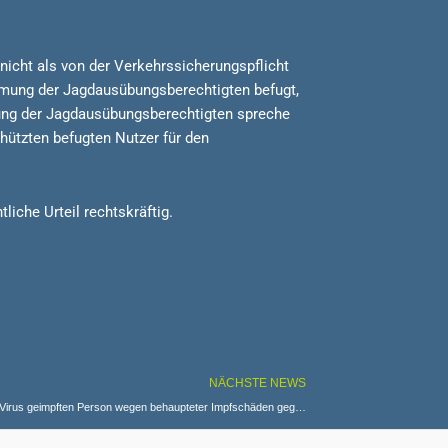
icht als von der Verkehrssicherungspflicht
immung der Jagdausübungsberechtigten befugt,
ftung der Jagdausübungsberechtigten spreche
chützten befugten Nutzer für den
iche Urteil rechtskräftig.
NÄCHSTE NEWS
BGH: Mögliche Ansprüche einer gegen das Corona-Virus geimpften Person wegen behaupteter Impfschäden gegen den Hersteller des Impfstoffs