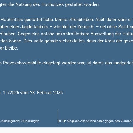
ten die Nutzung des Hochsitzes gestattet worden.
ochsitzes gestattet habe, könne offenbleiben. Auch dann wäre er n
haber einer Jagderlaubnis – wie hier der Zeuge K. – sei ohne Zust
u erlauben. Gegen eine solche unkontrollierbare Ausweitung der Ha
erden könne. Dies solle gerade sicherstellen, dass der Kreis der ges
r bleibe.
Prozesskostenhilfe eingelegt worden war, ist damit das landgerichtl
r. 11/2026 vom 23. Februar 2026
me beleidigender Äußerungen