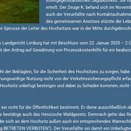
streitgegenständlichen Jagdbezirkes. Sie h
erteilt. Der Zeuge K. befand sich im Novem
auch der Verunfallte nach Kontaktaufnahm
des gemeinsamen Ansitzes stürzte der Lebe
ere Sprosse der Leiter des Hochsitzes war in der Mitte durchgebroch
s Landgericht Limburg hat mit Beschluss vom 22. Januar 2025 – 2 O
hat den Antrag auf Gewährung von Prozesskostenhilfe für ein beabs
ht der Beklagten, für die Sicherheit des Hochsitzes zu sorgen, hab
mungswidrige Nutzung nicht von der Verkehrssicherungspflicht erfa
 Hochsitz unbefugt besteigen und dabei zu Schaden kommen, nicht 
ei nicht für die Öffentlichkeit bestimmt. Er diene ausschließlich
s bestätige auch das Hessische Waldgesetz. Demnach gelte das Rec
 habe sich an dem Hochsitz außen auch ein entsprechendes Warnschil
ung BETRETEN VERBOTEN“). Der Verunfallte sei damit ein Unbefugte