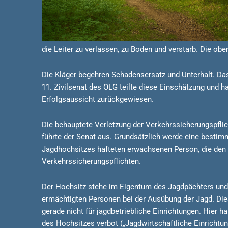
die Leiter zu verlassen, zu Boden und verstarb. Die ob
Die Kläger begehren Schadensersatz und Unterhalt. Da
11. Zivilsenat des OLG teilte diese Einschätzung und 
Erfolgsaussicht zurückgewiesen.
Die behauptete Verletzung der Verkehrssicherungspflic
führte der Senat aus. Grundsätzlich werde eine bestim
Jagdhochsitzes hafteten erwachsenen Person, die den
Verkehrssicherungspflichten.
Der Hochsitz stehe im Eigentum des Jagdpächters und s
ermächtigten Personen bei der Ausübung der Jagd. Die
gerade nicht für jagdbetriebliche Einrichtungen. Hier
des Hochsitzes verbot („Jagdwirtschaftliche Einricht