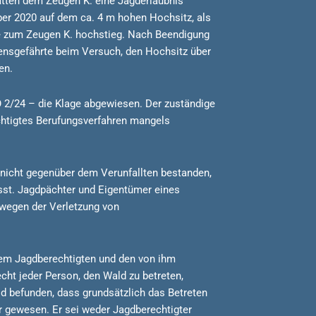
atten dem Zeugen K. eine Jagderlaubnis
ber 2020 auf dem ca. 4 m hohen Hochsitz, als
e zum Zeugen K. hochstieg. Nach Beendigung
nsgefährte beim Versuch, den Hochsitz über
en.
 2/24 – die Klage abgewiesen. Der zuständige
ichtigtes Berufungsverfahren mangels
e nicht gegenüber dem Verunfallten bestanden,
sst. Jagdpächter und Eigentümer eines
wegen der Verletzung von
 dem Jagdberechtigten und den von ihm
ht jeder Person, den Wald zu betreten,
d befunden, dass grundsätzlich das Betreten
r gewesen. Er sei weder Jagdberechtigter