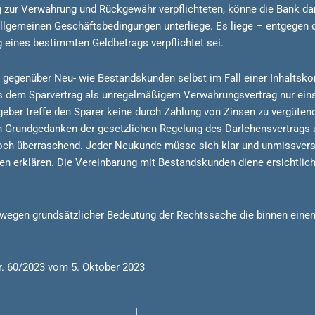
tig zur Verwahrung und Rückgewähr verpflichteten, könne die Bank d
Allgemeinen Geschäftsbedingungen unterliege. Es liege – entgegen 
g eines bestimmten Geldbetrags verpflichtet sei.
n gegenüber Neu- wie Bestandskunden selbst im Fall einer Inhaltsko
s dem Sparvertrag als unregelmäßigem Verwahrungsvertrag nur eins
eber treffe den Sparer keine durch Zahlung von Zinsen zu vergütend
en Grundgedanken der gesetzlichen Regelung des Darlehensvertrags 
och überraschend. Jeder Neukunde müsse sich klar und unmissverstä
n erklären. Die Vereinbarung mit Bestandskunden diene ersichtlic
at wegen grundsätzlicher Bedeutung der Rechtssache die binnen ein
r. 60/2023 vom 5. Oktober 2023