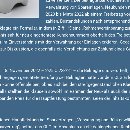
zu verwenden. Die beklagte Bank schließt mi
Verwahrung von Spareinlagen. Neukunden m
2020 bis Mitte 2022 ab einem Freibetrag vo
zahlen, Bestandskunden nach entsprechende
agte ein Formular, in dem in Ziff. 15 eine „Rahmenvereinbarung zu
is sah für neu eingerichtete Kundennummern oberhalb des Freibetra
ihr Einverständnis mit der Verwahrung der Einlagen erklären. Gege
ur Diskussion, die ebenfalls die Verpflichtung zur Zahlung eines G
 18. November 2022 – 2-25 O 228/21 – die Beklagte u.a. verurteilt,
hiergegen gerichtete Berufung der Beklagten hatte vor dem OLG Erfo
 könne offenbleiben, ob es sich bei den streitgegenständlichen Kl
lls stellten die Klauseln sowohl im Rahmen der Neu- als auch der
lbar den Preis für die Hauptleistung bestimmten, seien der Inhalts
glichen Hauptleistung bei Sparverträgen. „Verwahrung und Rückgewähr
parvertrag“, betont das OLG im Anschluss an die dahingehende Rech