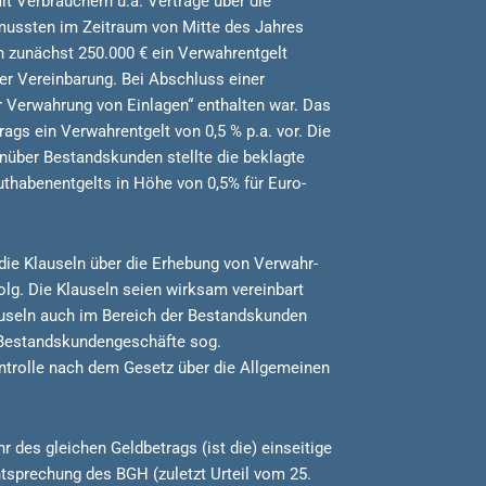
t Verbrauchern u.a. Verträge über die
ussten im Zeitraum von Mitte des Jahres
n zunächst 250.000 € ein Verwahrentgelt
r Vereinbarung. Bei Abschluss einer
r Verwahrung von Einlagen“ enthalten war. Das
gs ein Verwahrentgelt von 0,5 % p.a. vor. Die
nüber Bestandskunden stellte die beklagte
uthabenentgelts in Höhe von 0,5% für Euro-
 die Klauseln über die Erhebung von Verwahr-
lg. Die Klauseln seien wirksam vereinbart
auseln auch im Bereich der Bestandskunden
 Bestandskundengeschäfte sog.
kontrolle nach dem Gesetz über die Allgemeinen
 des gleichen Geldbetrags (ist die) einseitige
tsprechung des BGH (zuletzt Urteil vom 25.