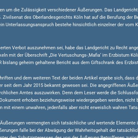
ien um die Zulässigkeit verschiedener Äußerungen. Das Landgericht
 Zivilsenat des Oberlandesgerichts Köln hat auf die Berufung der Be
ein Unterlassungsanspruch bestehe hinsichtlich einzelner der vom 
lierten Verbot auszunehmen sei, habe das Landgericht zu Recht an
ikeln mit der Überschrift „Die Vertuschungs-‚Mafia‘ im Erzbistum
 bislang geheim gehaltene Bericht aus dem Giftschrank des Erzbistu
riften und dem weiteren Text der beiden Artikel ergebe sich, dass 
r seit dem Jahr 2015 bekannt gewesen sei. Die angegriffenen Äußer
irchlichen Amtes auszuwirken. Denn dem Leser werde die Schlussfol
 Dokument erhoben beziehungsweise wiedergegeben werden, nicht be
mit einem unwahren, jedenfalls aber nicht erweislich wahren Tat
n Äußerungen vermengten sich tatsächliche und wertende Elemente 
ußerungen falle bei der Abwägung der Wahrheitsgehalt der tatsächli
 hinter den Schutzinteressen des von der Äußerung Betroffenen zur