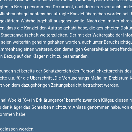
lagten in Bezug genommene Dokument, nachdem es zuvor auch ander
s Missbrauchsgutachtens beauftragte Kanzlei übergeben worden sei. 
geklärtem Wahrheitsgehalt ausgehen wolle. Nach den im Verfahre
hen, dass die Kanzlei den Auftrag gehabt habe, die gesichteten Doku
Staatsanwaltschaft weiterzuleiten. Der mit der Weitergabe der Info
n seien weiterhin geheim gehalten worden, auch unter Berücksichti
ammenhang einen weiteren, den damaligen Generalvikar betreffenden
n Bezug auf den Kläger nicht zu beanstanden.
ungen sei bereits der Schutzbereich des Persönlichkeitsrechts des 
elte u.a. für die Überschrift „Die Vertuschungs-Mafia im Erzbistum K
iert von dem dazugehörigen Zeitungsbericht betrachtet werden.
inal Woelki (64) in Erklärungsnot“ betreffe zwar den Kläger, diese
 der Kläger das Schreiben nicht zum Anlass genommen habe, von e
enommen habe.
zugelassen worden.