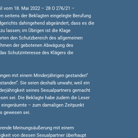
eil vom 18. Mai 2022 – 28 O 276/21 –
n seitens der Beklagten eingelegte Berufung
dgerichts dahingehend abgeändert, dass es die
zu lassen; im Übrigen ist die Klage
hrten den Schutzbereich des allgemeinen
m Rahmen der gebotenen Abwägung des
das Schutzinteresse des Klägers die
:
ungen mit einem Minderjährigen gestanden“
tanden“. Sie seien deshalb unwahr, weil ein
derjährigkeit seines Sexualpartners gemacht
esen sei. Die Beklagte habe zudem die Leser
ei eingeräumte – zum damaligen Zeitpunkt
ns gewesen sei.
führende Meinungsäußerung mit einem
gkeit von dessen Sexualpartner überhaupt