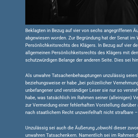
Beklagten in Bezug auf vier von sechs angegriffenen Äu
abgewiesen worden. Zur Begründung hat der Senat im W
Persönlichkeitsrechts des Klägers. In Bezug auf vier 
allgemeinen Persönlichkeitsrechts des Klägers mit de
schutzwürdigen Belange der anderen Seite. Dies sei hin
Als unwahre Tatsachenbehauptungen unzulässig seien d
beziehungsweise er habe „bei polizeilicher Vernehmung
unbefangener und verständiger Leser sie nur so verste
habe, was tatsächlich im Rahmen seiner (alleinigen) V
zur Vermeidung einer fehlerhaften Vorstellung darübe
nach staatlichem Recht unzweifelhaft nicht strafbare 
Unzulässig sei auch die Äußerung „obwohl dieser zuvo
unwahren Tatsachenkern. Namentlich sei im Rahmen der