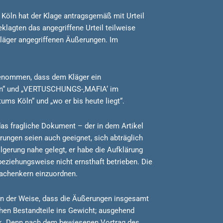
 Köln hat der Klage antragsgemäß mit Urteil
klagten das angegriffene Urteil teilweise
Kläger angegriffenen Äußerungen. Im
genommen, dass dem Kläger ein
 Köln“ und „VERTUSCHUNGS-‚MAFIA‘ im
ms Köln“ und „wo er bis heute liegt“.
das fragliche Dokument – der in dem Artikel
ungen seien auch geeignet, sich abträglich
gerung nahe gelegt, er habe die Aufklärung
ziehungsweise nicht ernsthaft betrieben. Die
sachenkern einzuordnen.
in der Weise, dass die Äußerungen insgesamt
chen Bestandteile ins Gewicht; ausgehend
ück. Denn nach dem bewiesenen Vortrag des