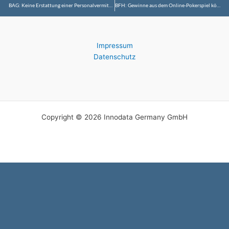
BAG: Keine Erstattung einer Personalvermittlungsprovision durch den Arbeitnehmer
BFH: Gewinne aus dem Online-Pokerspiel können der Einkommensteuer unterliegen
Impressum
Datenschutz
Copyright © 2026 Innodata Germany GmbH