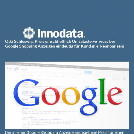
Zum
Innodat
Inhalt
springen
a
Germa
ny
OLG Schleswig: Preis einschließlich Umsatzsteuer muss bei
Google Shopping Anzeigen eindeutig für Kunden erkennbar sein
GmbH
Der in einer Google Shopping Anzeige angegebene Preis für einen