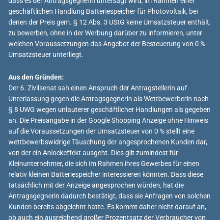
dass es der Antragsgegnerin untersagt wird, im Rahmen einer
geschäftlichen Handlung Batteriespeicher für Photovoltaik, bei
denen der Preis gem. § 12 Abs. 3 UStG keine Umsatzsteuer enthält,
zu bewerben, ohne in der Werbung darüber zu informieren, unter
welchen Voraussetzungen das Angebot der Besteuerung von 0 %
Umsatzsteuer unterliegt.
Aus den Gründen:
Der 6. Zivilsenat sah einen Anspruch der Antragstellerin auf
Unterlassung gegen die Antragsgegnerin als Wettbewerberin nach
§ 8 UWG wegen unlauterer geschäftlicher Handlungen als gegeben
an. Die Preisangabe in der Google Shopping Anzeige ohne Hinweis
auf die Voraussetzungen der Umsatzsteuer von 0 % stellt eine
wettbewerbswidrige Täuschung der angesprochenen Kunden dar,
von der ein Anlockeffekt ausgeht. Dies gilt zumindest für
Kleinunternehmer, die sich im Rahmen ihres Gewerbes für einen
relativ kleinen Batteriespeicher interessieren könnten. Dass diese
tatsächlich mit der Anzeige angesprochen würden, hat die
Antragsgegnerin dadurch bestätigt, dass sie Anfragen von solchen
Kunden bereits abgelehnt hatte. Es kommt daher nicht darauf an,
ob auch ein ausreichend großer Prozentsatz der Verbraucher von