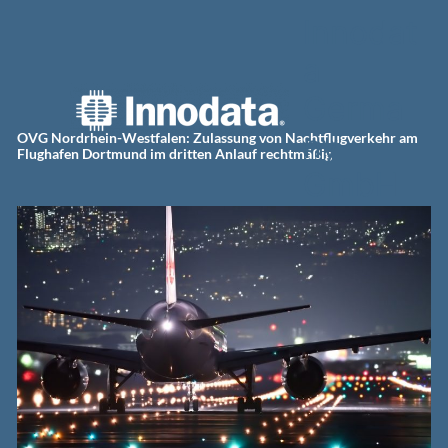
Zum
Innodat
Inhalt
springen
a
Germa
ny
OVG Nordrhein-Westfalen: Zulassung von Nachtflugverkehr am
Flughafen Dortmund im dritten Anlauf rechtmäßig
GmbH