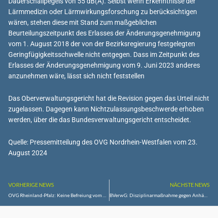
Dauerschallpegels von 55 dB(A). Selbst wenn Erkenntnisse der
Lärmmedizin oder Lärmwirkungsforschung zu berücksichtigen
wären, stehen diese mit Stand zum maßgeblichen
Beurteilungszeitpunkt des Erlasses der Änderungsgenehmigung
vom 1. August 2018 der von der Bezirksregierung festgelegten
Geringfügigkeitsschwelle nicht entgegen. Dass im Zeitpunkt des
Erlasses der Änderungsgenehmigung vom 9. Juni 2023 anderes
anzunehmen wäre, lässt sich nicht feststellen
Das Oberverwaltungsgericht hat die Revision gegen das Urteil nicht
zugelassen. Dagegen kann Nichtzulassungsbeschwerde erhoben
werden, über die das Bundesverwaltungsgericht entscheidet.
Quelle: Pressemitteilung des OVG Nordrhein-Westfalen vom 23.
August 2024
VORHERIGE NEWS
NÄCHSTE NEWS
OVG Rheinland-Pfalz: Keine Befreiung vom Verhüllungsverbot im Straßenverkehr zum Tragen eines Gesichtsschleiers (Niqab)
BVerwG: Disziplinarmaßnahme gegen Anhänger der Identitären Bewegung