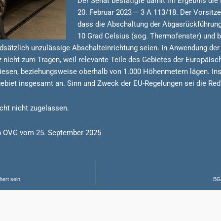
Der Senat bestätigte damit im Ergebnis di
20. Februar 2023 – 3 A 113/18. Der Vorsitze
dass die Abschaltung der Abgasrückführun
10 Grad Celsius (sog. Thermofenster) und 
sätzlich unzulässige Abschalteinrichtung seien. In Anwendung de
cht zum Tragen, weil relevante Teile des Gebietes der Europäisch
wiesen, beziehungsweise oberhalb von 1.000 Höhenmetern lägen. I
biet insgesamt an. Sinn und Zweck der EU-Regelungen sei die Redu
cht nicht zugelassen.
en OVG vom 25. September 2025
hert sein
BGH