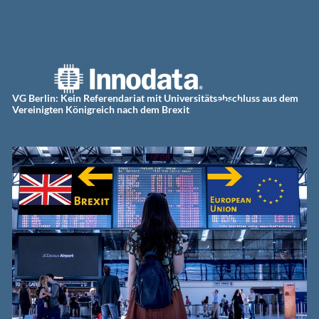
Zum
Innodat
Inhalt
springen
a
Germa
ny
VG Berlin: Kein Referendariat mit Universitätsabschluss aus dem
Vereinigten Königreich nach dem Brexit
GmbH