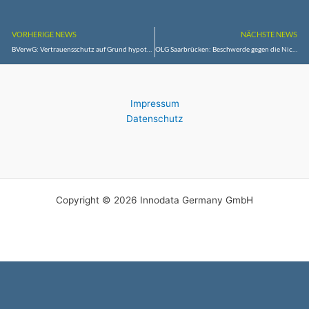
VORHERIGE NEWS
NÄCHSTE NEWS
BVerwG: Vertrauensschutz auf Grund hypothetischer Festsetzungsverjährung des Anschlussbeitrags ist auch bei einer Umstellung auf Benutzungsgebühren zu berücksichtigen
OLG Saarbrücken: Beschwerde gegen die Nichtzulassung der Anklage im Strafverfahren gegen ein ehemaliges Mitglied des Vorstands der Dillinger Hütte AG wegen wettbewerbsbeschränkender Absprachen erfolglos
Impressum
Datenschutz
Copyright © 2026 Innodata Germany GmbH