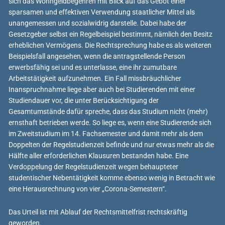
sich das Wohngeldbegehren mit Blick auf das Gebot einer
sparsamen und effektiven Verwendung staatlicher Mittel als
unangemessen und sozialwidrig darstelle. Dabei habe der
Gesetzgeber selbst ein Regelbeispiel bestimmt, nämlich den Besitz
erheblichen Vermögens. Die Rechtsprechung habe es als weiteren
Beispielsfall angesehen, wenn die antragstellende Person
erwerbsfähig sei und es unterlasse, eine ihr zumutbare
Arbeitstätigkeit aufzunehmen. Ein Fall missbräuchlicher
Inanspruchnahme liege aber auch bei Studierenden mit einer
Studiendauer vor, die unter Berücksichtigung der
Gesamtumstände dafür spreche, dass das Studium nicht (mehr)
ernsthaft betrieben werde. So liege es, wenn eine Studierende sich
im Zweitstudium im 14. Fachsemester und damit mehr als dem
Doppelten der Regelstudienzeit befinde und nur etwas mehr als die
Hälfte aller erforderlichen Klausuren bestanden habe. Eine
Verdoppelung der Regelstudienzeit wegen behaupteter
studentischer Nebentätigkeit komme ebenso wenig in Betracht wie
eine Herausrechnung von vier „Corona-Semestern“.
Das Urteil ist mit Ablauf der Rechtsmittelfrist rechtskräftig
geworden.