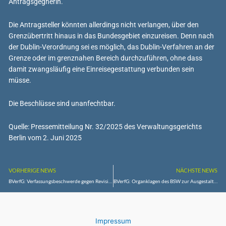
Antragsgegnerin.
Die Antragsteller könnten allerdings nicht verlangen, über den
Grenzübertritt hinaus in das Bundesgebiet einzureisen. Denn nach
der Dublin-Verordnung sei es möglich, das Dublin-Verfahren an der
Grenze oder im grenznahen Bereich durchzuführen, ohne dass
damit zwangsläufig eine Einreisegestattung verbunden sein
müsse.
Die Beschlüsse sind unanfechtbar.
Quelle: Pressemitteilung Nr. 32/2025 des Verwaltungsgerichts
Berlin vom 2. Juni 2025
VORHERIGE NEWS
NÄCHSTE NEWS
BVerfG: Verfassungsbeschwerde gegen Revisionsurteil eines Hilfssenats des Bundesgerichtshofs in einem sogenannten Dieselverfahren unzulässig
BVerfG: Organklagen des BSW zur Ausgestaltung des Wahlrechts unzulässig
Impressum