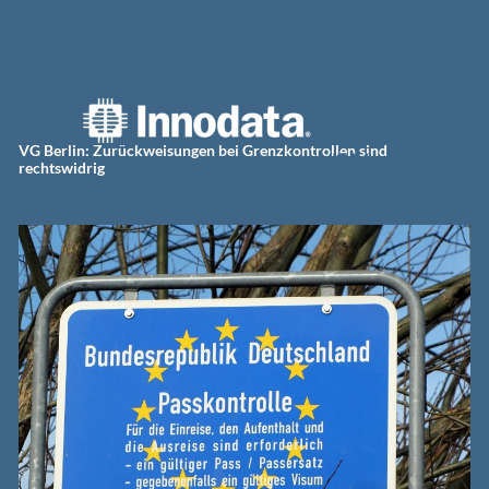
Zum
Innodat
Inhalt
springen
a
Germa
ny
VG Berlin: Zurückweisungen bei Grenzkontrollen sind
rechtswidrig
GmbH