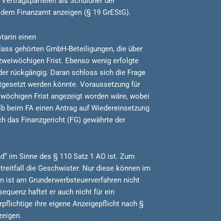
Vertragsparteien als Schuldner der
 dem Finanzamt anzeigen (§ 19 GrEStG).
otarin einen
lass gehörten GmbH-Beteiligungen, die über
 zweiwöchigen Frist. Ebenso wenig erfolgte
der rückgängig. Daran schloss sich die Frage
tgesetzt werden könnte. Voraussetzung für
iwöchigen Frist angezeigt worden wäre, wobei
alb beim FA einen Antrag auf Wiedereinsetzung
ch das Finanzgericht (FG) gewährte der
nd“ im Sinne des § 110 Satz 1 AO ist. Zum
treitfall die Geschwister. Nur diese können im
en ist am Grunderwerbsteuerverfahren nicht
sequenz haftet er auch nicht für ein
flichtige ihre eigene Anzeigepflicht nach §
zeigen.