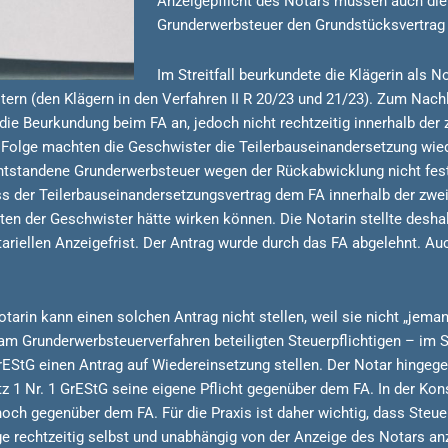
Anzeigepflicht des Notars müssen auch die 
Grunderwerbsteuer den Grundstücksvertrag
Im Streitfall beurkundete die Klägerin als N
ern (den Klägern in den Verfahren II R 20/23 und 21/23). Zum Nach
 die Beurkundung beim FA an, jedoch nicht rechtzeitig innerhalb der
er Folge machten die Geschwister die Teilerbauseinandersetzung wie
 entstandene Grunderwerbsteuer wegen der Rückabwicklung nicht fes
s der Teilerbauseinandersetzungsvertrag dem FA innerhalb der zwe
sten der Geschwister hätte wirken können. Die Notarin stellte desh
tariellen Anzeigefrist. Der Antrag wurde durch das FA abgelehnt. Au
arin kann einen solchen Antrag nicht stellen, weil sie nicht „jema
am Grunderwerbsteuerverfahren beteiligten Steuerpflichtigen – im S
GrEStG einen Antrag auf Wiedereinsetzung stellen. Der Notar hingeg
Satz 1 Nr. 1 GrEStG seine eigene Pflicht gegenüber dem FA. In der Kon
ch gegenüber dem FA. Für die Praxis ist daher wichtig, dass Steuerp
 rechtzeitig selbst und unabhängig von der Anzeige des Notars an