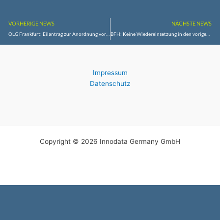
VORHERIGE NEWS
NÄCHSTE NEWS
OLG Frankfurt: Eilantrag zur Anordnung vorläufiger Gewaltschutzmaßnahmen auch längere Zeit nach der Tat möglich
BFH: Keine Wiedereinsetzung in den vorigen Stand bei Fristversäumnis der grunderwerbsteuerrechtlichen Anzeigepflicht eines Notars
Impressum
Datenschutz
Copyright © 2026 Innodata Germany GmbH