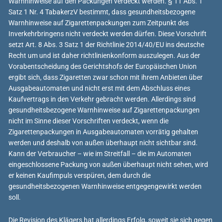
Warnhinweise auf den Packungen verdeckt werden. § 11 Abs. 1
Satz 1 Nr. 4 TabakerzV bestimmt, dass gesundheitsbezogene
Warnhinweise auf Zigarettenpackungen zum Zeitpunkt des
Inverkehrbringens nicht verdeckt werden dürfen. Diese Vorschrift
setzt Art. 8 Abs. 3 Satz 1 der Richtlinie 2014/40/EU ins deutsche
Recht um und ist daher richtlinienkonform auszulegen. Aus der
Vorabentscheidung des Gerichtshofs der Europäischen Union
ergibt sich, dass Zigaretten zwar schon mit ihrem Anbieten über
Ausgabeautomaten und nicht erst mit dem Abschluss eines
Kaufvertrags in den Verkehr gebracht werden. Allerdings sind
gesundheitsbezogene Warnhinweise auf Zigarettenpackungen
nicht im Sinne dieser Vorschriften verdeckt, wenn die
Zigarettenpackungen in Ausgabeautomaten vorrätig gehalten
werden und deshalb von außen überhaupt nicht sichtbar sind.
Kann der Verbraucher – wie im Streitfall – die im Automaten
eingeschlossene Packung von außen überhaupt nicht sehen, wird
er keinen Kaufimpuls verspüren, dem durch die
gesundheitsbezogenen Warnhinweise entgegengewirkt werden
soll.
Die Revision des Klägers hat allerdings Erfolg, soweit sie sich gegen