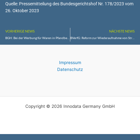
Quelle: Pressemitteilung des Bundesgerichtshof Nr. 178/2023 vom
26. Oktober 2023
VORHERIGE NEWS
NÄCHSTE NEWS
BGH: Bei der Werbung für Waren in Pfandbehältern ist der Pfandbetrag gesondert anzugeben
BVerfG: Reform zur Wiederaufnahme von Strafverfahren verfassungswidrig
Impressum
Datenschutz
Copyright © 2026 Innodata Germany GmbH