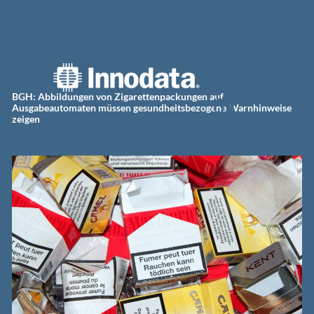
Zum
Innodat
Inhalt
springen
a
Germa
ny
BGH: Abbildungen von Zigarettenpackungen auf
Ausgabeautomaten müssen gesundheitsbezogene Warnhinweise
zeigen
GmbH