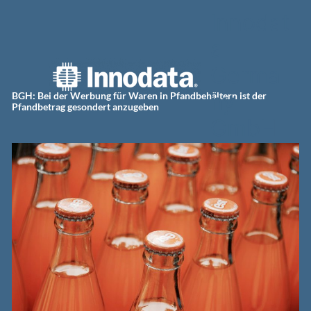
Zum
Innodat
Inhalt
springen
a
Germa
ny
BGH: Bei der Werbung für Waren in Pfandbehältern ist der
Pfandbetrag gesondert anzugeben
GmbH