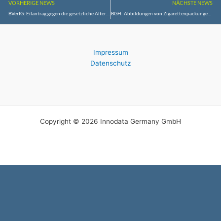
VORHERIGE NEWS
NÄCHSTE NEWS
BVerfG: Eilantrag gegen die gesetzliche Altersgrenze für Notare erfolglos
BGH: Abbildungen von Zigarettenpackungen auf Ausgabeautomaten müssen gesundheitsbezogene Warnhinweise zeigen
Impressum
Datenschutz
Copyright © 2026 Innodata Germany GmbH