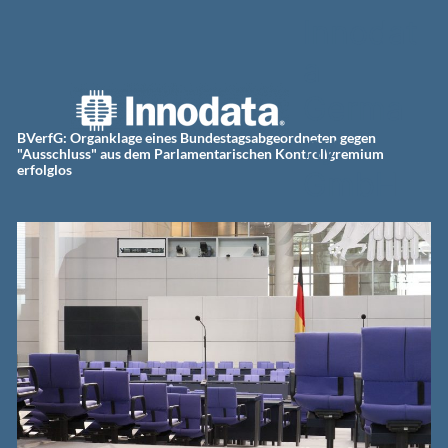
Zum
Innodat
Inhalt
springen
a
Germa
ny
BVerfG: Organklage eines Bundestagsabgeordneten gegen
"Ausschluss" aus dem Parlamentarischen Kontrollgremium
erfolglos
GmbH