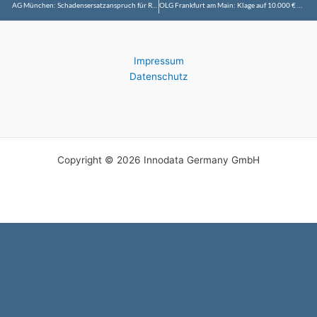
AG München: Schadensersatzanspruch für Restaurant, wenn die Reservierung für eine Weihnachtsfeier nicht wahrgenommen wird
OLG Frankfurt am Main: Klage auf 10.000 € Hinterbliebenengeld gegen den Mörder der Mutter hat Aussicht auf Erfolg
Impressum
Datenschutz
Copyright © 2026 Innodata Germany GmbH