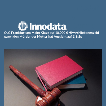
Zum
Innodat
Inhalt
springen
a
Germa
ny
OLG Frankfurt am Main: Klage auf 10.000 € Hinterbliebenengeld
gegen den Mörder der Mutter hat Aussicht auf Erfolg
GmbH