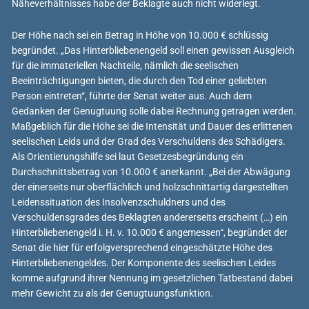
Näheverhältnisses habe der Beklagte auch nicht widerlegt.
Der Höhe nach sei ein Betrag in Höhe von 10.000 € schlüssig
begründet. „Das Hinterbliebenengeld soll einen gewissen Ausgleich
für die immateriellen Nachteile, nämlich die seelischen
Beeinträchtigungen bieten, die durch den Tod einer geliebten
Person eintreten“, führte der Senat weiter aus. Auch dem
Gedanken der Genugtuung solle dabei Rechnung getragen werden.
Maßgeblich für die Höhe sei die Intensität und Dauer des erlittenen
seelischen Leids und der Grad des Verschuldens des Schädigers.
Als Orientierungshilfe sei laut Gesetzesbegründung ein
Durchschnittsbetrag von 10.000 € anerkannt. „Bei der Abwägung
der einerseits nur oberflächlich und holzschnittartig dargestellten
Leidenssituation des Insolvenzschuldners und des
Verschuldensgrades des Beklagten andererseits erscheint (…) ein
Hinterbliebenengeld i. H. v. 10.000 € angemessen“, begründet der
Senat die hier für erfolgversprechend eingeschätzte Höhe des
Hinterbliebenengeldes. Der Komponente des seelischen Leides
komme aufgrund ihrer Nennung im gesetzlichen Tatbestand dabei
mehr Gewicht zu als der Genugtuungsfunktion.