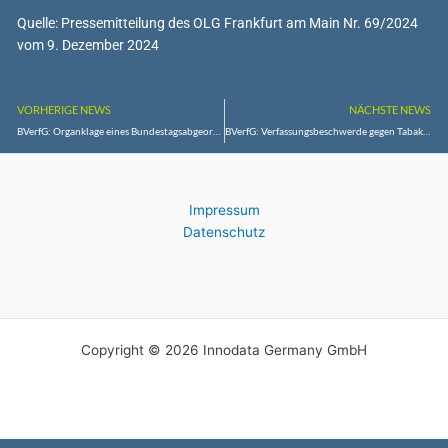
Quelle: Pressemitteilung des OLG Frankfurt am Main Nr. 69/2024
vom 9. Dezember 2024
VORHERIGE NEWS
NÄCHSTE NEWS
BVerfG: Organklage eines Bundestagsabgeordneten gegen „Ausschluss“ aus dem Parlamentarischen Kontrollgremium erfolglos
BVerfG: Verfassungsbeschwerde gegen Tabaksteuer für E-Zigaretten erfolglos
Impressum
Datenschutz
Copyright © 2026 Innodata Germany GmbH