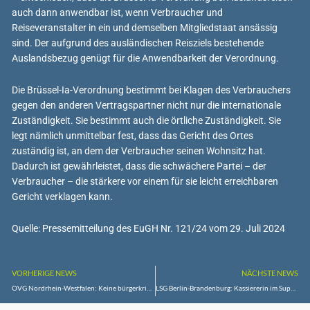
auch dann anwendbar ist, wenn Verbraucher und
Reiseveranstalter in ein und demselben Mitgliedstaat ansässig
sind. Der aufgrund des ausländischen Reisziels bestehende
Auslandsbezug genügt für die Anwendbarkeit der Verordnung.
Die Brüssel-Ia-Verordnung bestimmt bei Klagen des Verbrauchers
gegen den anderen Vertragspartner nicht nur die internationale
Zuständigkeit. Sie bestimmt auch die örtliche Zuständigkeit. Sie
legt nämlich unmittelbar fest, dass das Gericht des Ortes
zuständig ist, an dem der Verbraucher seinen Wohnsitz hat.
Dadurch ist gewährleistet, dass die schwächere Partei – der
Verbraucher – die stärkere vor einem für sie leicht erreichbaren
Gericht verklagen kann.
Quelle: Pressemitteilung des EuGH Nr. 121/24 vom 29. Juli 2024
VORHERIGE NEWS
NÄCHSTE NEWS
OVG Nordrhein-Westfalen: Keine bürgerkriegsbedingte ernsthafte allgemeine Gefahr für Leib und Leben der Zivilbevölkerung in Syrien
LSG Berlin-Brandenburg: Kassiererin im Supermarkt infiziert sich mit Corona-Virus – Schutz der gesetzlichen Unfallversicherung nur bei Nachweis