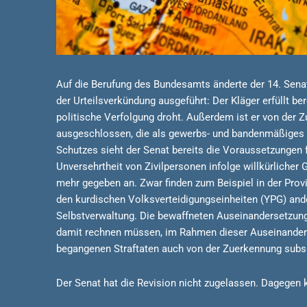
Auf die Berufung des Bundesamts änderte der 14. Senat
der Urteilsverkündung ausgeführt: Der Kläger erfüllt be
politische Verfolgung droht. Außerdem ist er von der 
ausgeschlossen, die als gewerbs- und bandenmäßiges E
Schutzes sieht der Senat bereits die Voraussetzungen 
Unversehrtheit von Zivilpersonen infolge willkürlicher 
mehr gegeben an. Zwar finden zum Beispiel in der Pro
den kurdischen Volksverteidigungseinheiten (YPG) ander
Selbstverwaltung. Die bewaffneten Auseinandersetzung
damit rechnen müssen, im Rahmen dieser Auseinanders
begangenen Straftaten auch von der Zuerkennung subs
Der Senat hat die Revision nicht zugelassen. Dagege