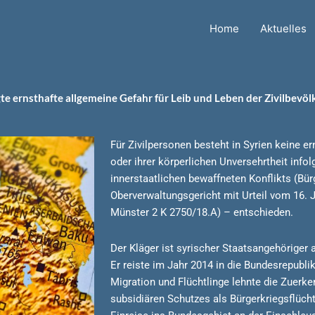
Home
Aktuelles
 ernsthafte allgemeine Gefahr für Leib und Leben der Zivilbevölk
Für Zivilpersonen besteht in Syrien keine er
oder ihrer körperlichen Unversehrtheit info
innerstaatlichen bewaffneten Konflikts (Bür
Oberverwaltungsgericht mit Urteil vom 16. J
Münster 2 K 2750/18.A) – entschieden.
Der Kläger ist syrischer Staatsangehöriger
Er reiste im Jahr 2014 in die Bundesrepubl
Migration und Flüchtlinge lehnte die Zuerk
subsidiären Schutzes als Bürgerkriegsflüchtl