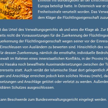
Einreise ins Bundesgebiet an der Einschleu
Europa beteiligt hatte. In Österreich war er
Freiheitsstrafe verurteilt worden. Das Verw
dem Kläger die Flüchtlingseigenschaft zuzu
 das Urteil des Verwaltungsgerichts ab und wies die Klage ab. Zur 
reits nicht die Voraussetzungen für die Zuerkennung der Flüchtlingse
Zuerkennung der Flüchtlingseigenschaft wegen seiner vor der Einrei
inschleusen von Ausländern zu bewerten sind. Hinsichtlich des vo
für dessen Zuerkennung, nämlich die ernsthafte, individuelle Bedro
Gewalt im Rahmen eines innerstaatlichen Konflikts, in der Provinz Ha
vinz Hasaka noch bewaffnete Auseinandersetzungen zwischen der Tür
erseits statt. Auch verübt der Islamische Staat dort gelegentlich 
en und Anschläge erreichen jedoch kein solches Niveau (mehr), das
etzungen und Anschläge getötet oder verletzt zu werden. Außerdem
idiären Schutzes ausgeschlossen.
n kann Beschwerde zum Bundesverwaltungsgericht eingelegt werden.