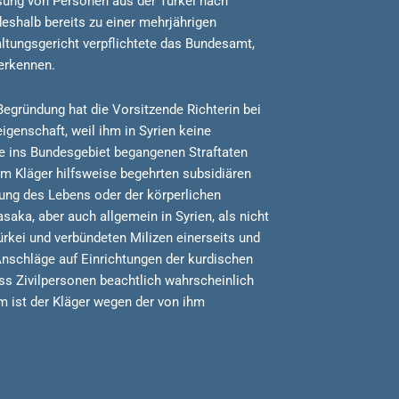
sung von Personen aus der Türkei nach
 deshalb bereits zu einer mehrjährigen
altungsgericht verpflichtete das Bundesamt,
erkennen.
Begründung hat die Vorsitzende Richterin bei
igenschaft, weil ihm in Syrien keine
se ins Bundesgebiet begangenen Straftaten
m Kläger hilfsweise begehrten subsidiären
hung des Lebens oder der körperlichen
saka, aber auch allgemein in Syrien, als nicht
kei und verbündeten Milizen einerseits und
Anschläge auf Einrichtungen der kurdischen
s Zivilpersonen beachtlich wahrscheinlich
 ist der Kläger wegen der von ihm