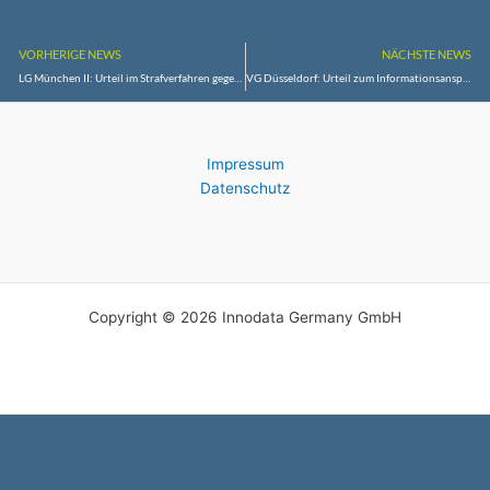
VORHERIGE NEWS
NÄCHSTE NEWS
LG München II: Urteil im Strafverfahren gegen Roman P. wegen des Verdachts des Totschlags („Schüttelbaby“)
VG Düsseldorf: Urteil zum Informationsanspruch von Fluglärmgegnern nicht befolgt – Land NRW muss 10.000,- Euro Zwangsgeld zahlen
Impressum
Datenschutz
Copyright © 2026 Innodata Germany GmbH