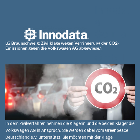
Zum
Innodat
Inhalt
springen
a
Germa
ny
LG Braunschweig: Zivilklage wegen Verringerung der CO2-
Emissionen gegen die Volkswagen AG abgewiesen
GmbH
In dem Zivilverfahren nehmen die Klägerin und die beiden Kläger die
Volkswagen AG in Anspruch. Sie werden dabei vom Greenpeace
Deutschland e.V. unterstützt. Sie möchten mit der Klage